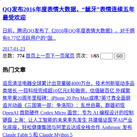
QQ发布2016年度表情大数据，“龇牙”表情连续五年
最受欢迎
日前，腾讯QQ发布了《2016年QQ年度表情大数据》，对于拥
有8.77亿活跃用户的“国...
2017-01-23
总数：
774
首页
上一页
下一页
尾页
页次：
1
/65
热门文章
追觅清洁电器全球累计出货量破4000万台，技术创新驱动多品
类增长
一目科技完成超10亿元E轮融资，估值破百亿
外媒聚
焦苹果20周年里程碑：iPhone 20 Pro Max或携7英寸真全面屏
追光动画《三国第一部：争洛阳》：乱世启幕，群雄初现
OpenAI 首款硬件 Codex Micro 面世：专为 AI 编程设计的控制
键盘
上海：让人工智能的未来率先发生
共建循证医学AI产业
化底座，轻松健康集团与阿里云达成全栈合作
Anthropic 发布
Claude Fable 5 和 Claude Mythos 5