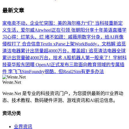
最新文章
家电卖不动，企业忙突围：美的海尔格力“们”
当科技重新定
义生活，爱尔威Airwheel正在引领
张朝阳分享十年英语直播学
习心得：烂笔头、烂
堵不如疏：戚薇用数字分身，给AI肖像
侵权打了
合合信息TextIn xParse上架WorkBuddy，文档解
追觅
清洁电器累计出货量超4000万台，覆盖超1
追觅清洁电器全球
累计出货量破4000万台，技术
A股机器人第一股来了！宇树科
技豪华股东团曝
OpenAI正式发布三款面向教育领域的专属插
件
李飞飞SimFoundry很酷，但Real2Sim有更多办法
Weste.Net
Weste.Net 是专业的科技资讯门户，为您提供最新的IT业界动
态、技术教程、数码硬件评测、游戏资讯和AI前沿信息。
资讯分类
业界资讯