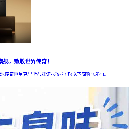
旗舰，致敬世界传奇！
球传奇巨星克里斯蒂亚诺•罗纳尔多(以下简称"C罗”)。