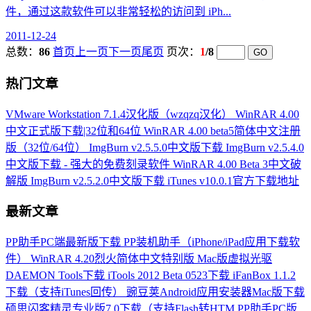
件，通过这款软件可以非常轻松的访问到 iPh...
2011-12-24
总数：
86
首页
上一页
下一页
尾页
页次：
1
/8
热门文章
VMware Workstation 7.1.4汉化版（wzqzq汉化）
WinRAR 4.00
中文正式版下载|32位和64位
WinRAR 4.00 beta5简体中文注册
版（32位/64位）
ImgBurn v2.5.5.0中文版下载
ImgBurn v2.5.4.0
中文版下载 - 强大的免费刻录软件
WinRAR 4.00 Beta 3中文破
解版
ImgBurn v2.5.2.0中文版下载
iTunes v10.0.1官方下载地址
最新文章
PP助手PC端最新版下载
PP装机助手（iPhone/iPad应用下载软
件）
WinRAR 4.20烈火简体中文特别版
Mac版虚拟光驱
DAEMON Tools下载
iTools 2012 Beta 0523下载
iFanBox 1.1.2
下载（支持iTunes回传）
豌豆荚Android应用安装器Mac版下载
硕思闪客精灵专业版7.0下载（支持Flash转HTM
PP助手PC版