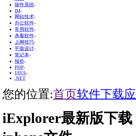
操作系统
-
IM
-
网站技术
-
办公软件
-
常用软件
-
杀毒软件
-
上网技巧
-
平面设计
-
笔记本
-
报价
-
PHP
-
JAVA
-
.NET
您的位置:
首页
软件下载
应
iExplorer最新版下载