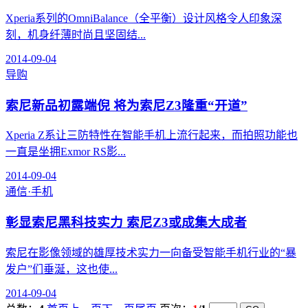
Xperia系列的OmniBalance（全平衡）设计风格令人印象深
刻，机身纤薄时尚且坚固结...
2014-09-04
导购
索尼新品初露端倪 将为索尼Z3隆重“开道”
Xperia Z系让三防特性在智能手机上流行起来，而拍照功能也
一直是坐拥Exmor RS影...
2014-09-04
通信·手机
彰显索尼黑科技实力 索尼Z3或成集大成者
索尼在影像领域的雄厚技术实力一向备受智能手机行业的“暴
发户”们垂涎，这也使...
2014-09-04