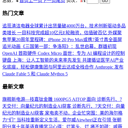
总数：
4
首页
上一页
下一页
尾页
页次：
1
/1
热门文章
追觅清洁电器全球累计出货量破4000万台，技术创新驱动多品
类增长
一目科技完成超10亿元E轮融资，估值破百亿
外媒聚
焦苹果20周年里程碑：iPhone 20 Pro Max或携7英寸真全面屏
追光动画《三国第一部：争洛阳》：乱世启幕，群雄初现
OpenAI 首款硬件 Codex Micro 面世：专为 AI 编程设计的控制
键盘
上海：让人工智能的未来率先发生
共建循证医学AI产业
化底座，轻松健康集团与阿里云达成全栈合作
Anthropic 发布
Claude Fable 5 和 Claude Mythos 5
最新文章
旗舰新电源—技嘉钛金雕 1600PG5 AITOP 面向
诊断先行、7
天交付：向量纪元的制造业AI获客
诊断先行、7天交付：向量
纪元的制造业AI获客
家电卖不动，企业忙突围：美的海尔格
力“们”
当科技重新定义生活，爱尔威Airwheel正在引领
张朝
阳分享十年英语直播学习心得：烂笔头、烂
堵不如疏：戚薇