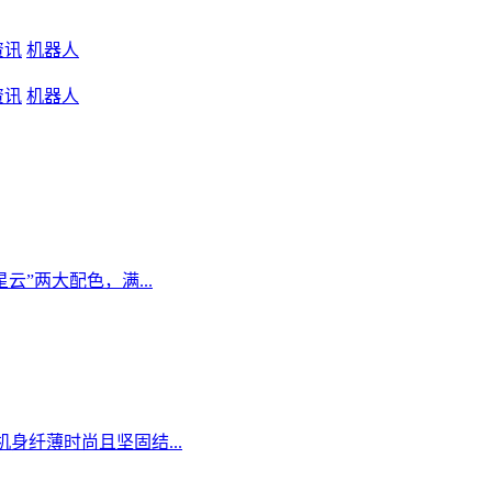
资讯
机器人
资讯
机器人
星云”两大配色，满...
，机身纤薄时尚且坚固结...