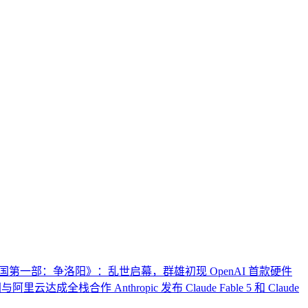
国第一部：争洛阳》：乱世启幕，群雄初现
OpenAI 首款硬件
团与阿里云达成全栈合作
Anthropic 发布 Claude Fable 5 和 Claude