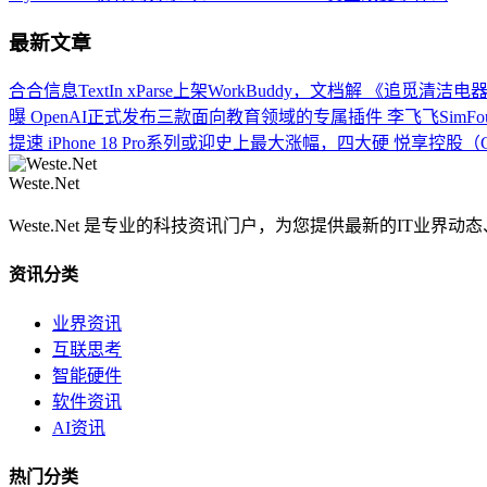
最新文章
合合信息TextIn xParse上架WorkBuddy，文档解
《追觅清洁电器
曝
OpenAI正式发布三款面向教育领域的专属插件
李飞飞SimFo
提速
iPhone 18 Pro系列或迎史上最大涨幅，四大硬
悦享控股（C
Weste.Net
Weste.Net 是专业的科技资讯门户，为您提供最新的IT业
资讯分类
业界资讯
互联思考
智能硬件
软件资讯
AI资讯
热门分类