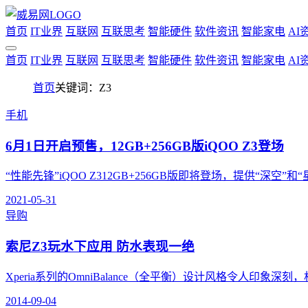
首页
IT业界
互联网
互联思考
智能硬件
软件资讯
智能家电
AI
首页
IT业界
互联网
互联思考
智能硬件
软件资讯
智能家电
AI
首页
关键词：Z3
手机
6月1日开启预售，12GB+256GB版iQOO Z3登场
“性能先锋”iQOO Z312GB+256GB版即将登场，提供“深空”和“
2021-05-31
导购
索尼Z3玩水下应用 防水表现一绝
Xperia系列的OmniBalance（全平衡）设计风格令人印象深刻
2014-09-04