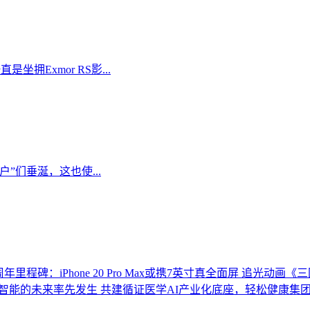
拥Exmor RS影...
们垂涎，这也使...
里程碑：iPhone 20 Pro Max或携7英寸真全面屏
追光动画《三
智能的未来率先发生
共建循证医学AI产业化底座，轻松健康集