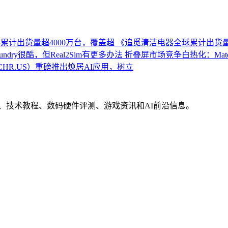
累计出货量超4000万台，覆盖超
《追觅清洁电器全球累计出货量
undry很酷，但Real2Sim有更多办法
折叠屏市场竞争白热化：MateB
HR.US）重磅推出焕居AI应用，树立
界动态、技术教程、数码硬件评测、游戏资讯和AI前沿信息。