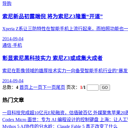
导购
索尼新品初露端倪 将为索尼Z3隆重“开道”
Xperia Z系让三防特性在智能手机上流行起来，而拍照功能也一直是坐
2014-09-04
通信·手机
彰显索尼黑科技实力 索尼Z3或成集大成者
索尼在影像领域的雄厚技术实力一向备受智能手机行业的“暴发户”
2014-09-04
总数：
4
首页
上一页
下一页
尾页
页次：
1
/1
热门文章
一目科技完成超10亿元E轮融资，估值破百亿
外媒聚焦苹果20周年
Codex Micro 面世：专为 AI 编程设计的控制键盘
上海：让人工
Mythos 5
AI协作的分水岭：Claude Fable 5 真正改变了什么