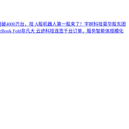
破4000万台，技
A股机器人第一股来了！宇树科技豪华股东团
ook Fold非凡大
云迹科技连签千台订单，服务智能体规模化