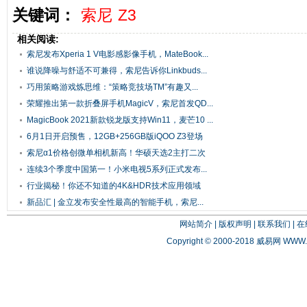
关键词：
索尼
Z3
相关阅读:
索尼发布Xperia 1 V电影感影像手机，MateBook...
谁说降噪与舒适不可兼得，索尼告诉你Linkbuds...
巧用策略游戏炼思维：“策略竞技场TM”有趣又...
荣耀推出第一款折叠屏手机MagicV，索尼首发QD...
MagicBook 2021新款锐龙版支持Win11，麦芒10 ...
6月1日开启预售，12GB+256GB版iQOO Z3登场
索尼α1价格创微单相机新高！华硕天选2主打二次
元
连续3个季度中国第一！小米电视5系列正式发布...
行业揭秘！你还不知道的4K&HDR技术应用领域
新品汇 | 金立发布安全性最高的智能手机，索尼...
网站简介
|
版权声明
|
联系我们
|
在
Copyright © 2000-2018 威易网
WWW.