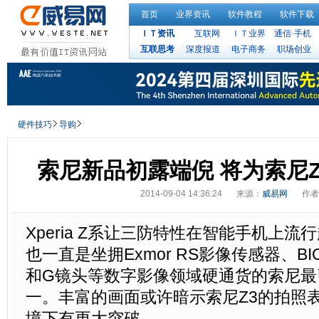
首页
业界资讯
软件教程
软件下载
ＩＴ资讯
互联网
ＩＴ业界
通信·手机
互联思考
深度报道
电子商务
职场创业
硬件技巧
导购
索尼新品初露端倪 将为索尼Z
2014-09-04 14:36:24
来源：
威易网
作者
Xperia Z系让三防特性在智能手机上
也一直是坐拥Exmor RS影像传感器、B
和G镜头等数字影像领域硬通货的索尼最
一。丰富的画面或许暗示索尼Z3的拍照
境下有更大突破。