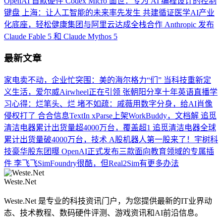
OpenAI 首款硬件 Codex Micro 面世：专为 AI 编程设计的控制
键盘
上海：让人工智能的未来率先发生
共建循证医学AI产业
化底座，轻松健康集团与阿里云达成全栈合作
Anthropic 发布
Claude Fable 5 和 Claude Mythos 5
最新文章
家电卖不动，企业忙突围：美的海尔格力“们”
当科技重新定
义生活，爱尔威Airwheel正在引领
张朝阳分享十年英语直播学
习心得：烂笔头、烂
堵不如疏：戚薇用数字分身，给AI肖像
侵权打了
合合信息TextIn xParse上架WorkBuddy，文档解
追觅
清洁电器累计出货量超4000万台，覆盖超1
追觅清洁电器全球
累计出货量破4000万台，技术
A股机器人第一股来了！宇树科
技豪华股东团曝
OpenAI正式发布三款面向教育领域的专属插
件
李飞飞SimFoundry很酷，但Real2Sim有更多办法
Weste.Net
Weste.Net 是专业的科技资讯门户，为您提供最新的IT业界动
态、技术教程、数码硬件评测、游戏资讯和AI前沿信息。