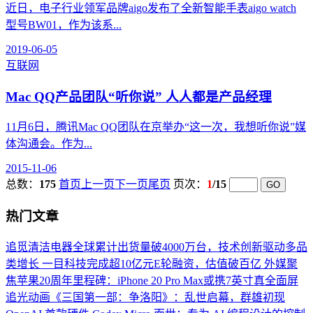
近日，电子行业领军品牌aigo发布了全新智能手表aigo watch
型号BW01，作为该系...
2019-06-05
互联网
Mac QQ产品团队“听你说” 人人都是产品经理
11月6日，腾讯Mac QQ团队在京举办“这一次，我想听你说”媒
体沟通会。作为...
2015-11-06
总数：
175
首页
上一页
下一页
尾页
页次：
1
/15
热门文章
追觅清洁电器全球累计出货量破4000万台，技术创新驱动多品
类增长
一目科技完成超10亿元E轮融资，估值破百亿
外媒聚
焦苹果20周年里程碑：iPhone 20 Pro Max或携7英寸真全面屏
追光动画《三国第一部：争洛阳》：乱世启幕，群雄初现