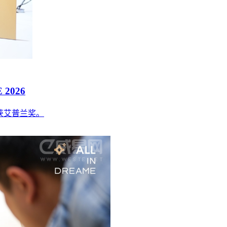
2026
获艾普兰奖。