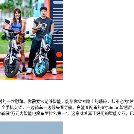
的一丝慰藉。你需要它足够智能，能帮你省去路上的琐碎，却不必为"炫技
挂个手机支架，一边骑车一边低头看导航。白鲨Ⅱ配备的6寸Smart智慧
分斩获"万元内智能电摩车型排名第一"，这意味着真正好用的智能交互，