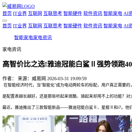
首页
IT业界
互联网
互联思考
智能硬件
软件资讯
智能家电
AI
首页
IT业界
互联网
互联思考
智能硬件
软件资讯
智能家电
AI
智能家电
家电资讯
家电资讯
高智价比之选!雅迪冠能白鲨Ⅱ强势领跑40
作者：
来源：威易网
2026-03-31 19:09:59
在智能经济时代，当“智能化”成为电动两轮车的标配，用户真正需要的
是配置表越长越好，还是那些听起来很酷、骑起来却用不上的功能？对
最近，雅迪推出了三款智能新品——雅迪冠能白鲨Ⅱ、星舰Ⅱ和i7。他