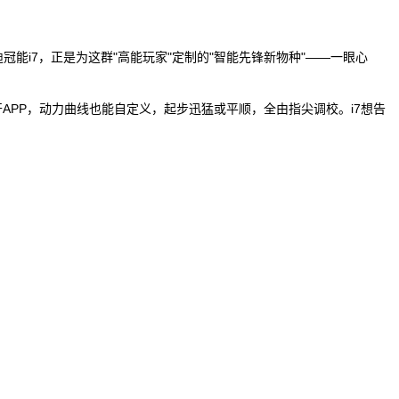
能i7，正是为这群"高能玩家"定制的"智能先锋新物种"——一眼心
APP，动力曲线也能自定义，起步迅猛或平顺，全由指尖调校。i7想告