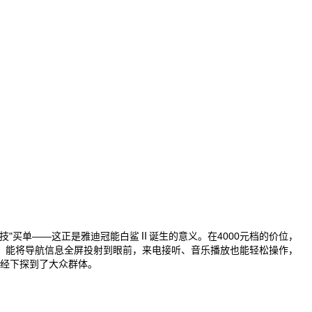
"买单——这正是雅迪冠能白鲨Ⅱ诞生的意义。在4000元档的价位，
屏，能将导航信息全屏投射到眼前，来电接听、音乐播放也能轻松操作，
已经下探到了大众群体。