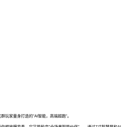
玩家量身打造的"AI智能，高端超跑"。
想放慢节奏，它又能秒变"全场景智能伙伴"——通过7寸智慧屏和AI