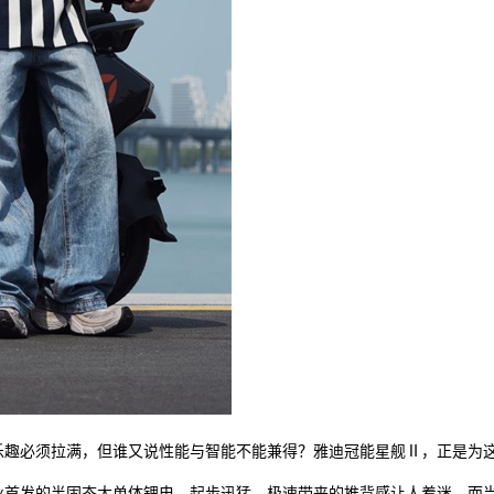
乐趣必须拉满，但谁又说性能与智能不能兼得？雅迪冠能星舰Ⅱ，正是为这群
业首发的半固态大单体锂电，起步迅猛，极速带来的推背感让人着迷。而当你