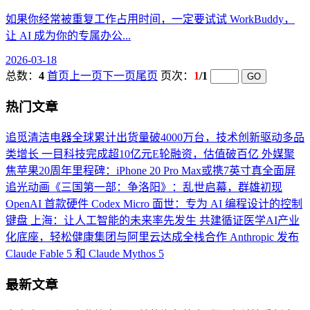
如果你经常被重复工作占用时间，一定要试试 WorkBuddy，
让 AI 成为你的专属办公...
2026-03-18
总数：
4
首页
上一页
下一页
尾页
页次：
1
/1
热门文章
追觅清洁电器全球累计出货量破4000万台，技术创新驱动多品
类增长
一目科技完成超10亿元E轮融资，估值破百亿
外媒聚
焦苹果20周年里程碑：iPhone 20 Pro Max或携7英寸真全面屏
追光动画《三国第一部：争洛阳》：乱世启幕，群雄初现
OpenAI 首款硬件 Codex Micro 面世：专为 AI 编程设计的控制
键盘
上海：让人工智能的未来率先发生
共建循证医学AI产业
化底座，轻松健康集团与阿里云达成全栈合作
Anthropic 发布
Claude Fable 5 和 Claude Mythos 5
最新文章