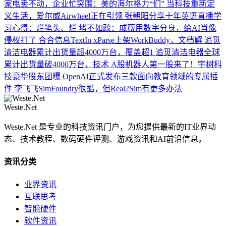
家电卖不动，企业忙突围：美的海尔格力“们”
当科技重新定
义生活，爱尔威Airwheel正在引领
张朝阳分享十年英语直播学
习心得：烂笔头、烂
堵不如疏：戚薇用数字分身，给AI肖像
侵权打了
合合信息TextIn xParse上架WorkBuddy，文档解
追觅
清洁电器累计出货量超4000万台，覆盖超1
追觅清洁电器全球
累计出货量破4000万台，技术
A股机器人第一股来了！宇树科
技豪华股东团曝
OpenAI正式发布三款面向教育领域的专属插
件
李飞飞SimFoundry很酷，但Real2Sim有更多办法
Weste.Net
Weste.Net 是专业的科技资讯门户，为您提供最新的IT业界动
态、技术教程、数码硬件评测、游戏资讯和AI前沿信息。
资讯分类
业界资讯
互联思考
智能硬件
软件资讯