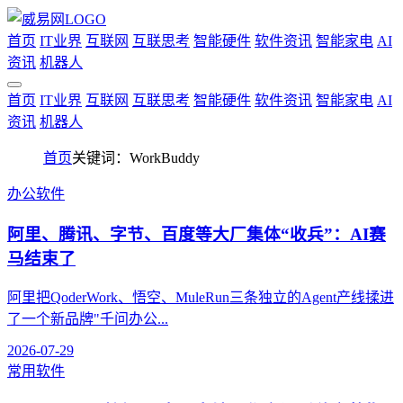
首页
IT业界
互联网
互联思考
智能硬件
软件资讯
智能家电
AI
资讯
机器人
首页
IT业界
互联网
互联思考
智能硬件
软件资讯
智能家电
AI
资讯
机器人
首页
关键词：WorkBuddy
办公软件
阿里、腾讯、字节、百度等大厂集体“收兵”：AI赛
马结束了
阿里把QoderWork、悟空、MuleRun三条独立的Agent产线揉进
了一个新品牌"千问办公...
2026-07-29
常用软件