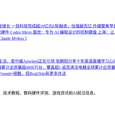
类增长
一目科技完成超10亿元E轮融资，估值破百亿
外媒聚焦苹果2
首款硬件 Codex Micro 面世：专为 AI 编程设计的控制键盘
上海：让
Claude Mythos 5
活，爱尔威Airwheel正在引领
张朝阳分享十年英语直播学习心
累计出货量超4000万台，覆盖超1
追觅清洁电器全球累计出货量破
Foundry很酷，但Real2Sim有更多办法
界动态、技术教程、数码硬件评测、游戏资讯和AI前沿信息。