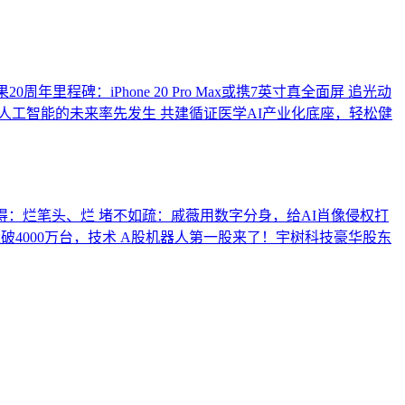
0周年里程碑：iPhone 20 Pro Max或携7英寸真全面屏
追光动
人工智能的未来率先发生
共建循证医学AI产业化底座，轻松健
得：烂笔头、烂
堵不如疏：戚薇用数字分身，给AI肖像侵权打
4000万台，技术
A股机器人第一股来了！宇树科技豪华股东