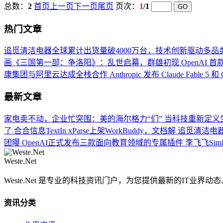
总数：
2
首页
上一页
下一页
尾页
页次：
1
/1
热门文章
追觅清洁电器全球累计出货量破4000万台，技术创新驱动多品
画《三国第一部：争洛阳》：乱世启幕，群雄初现
OpenAI 
康集团与阿里云达成全栈合作
Anthropic 发布 Claude Fable 5 和 
最新文章
家电卖不动，企业忙突围：美的海尔格力“们”
当科技重新定义生
了
合合信息TextIn xParse上架WorkBuddy，文档解
追觅清洁电器
团曝
OpenAI正式发布三款面向教育领域的专属插件
李飞飞Sim
Weste.Net
Weste.Net 是专业的科技资讯门户，为您提供最新的IT业
资讯分类