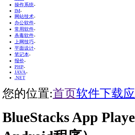
操作系统
-
IM
-
网站技术
-
办公软件
-
常用软件
-
杀毒软件
-
上网技巧
-
平面设计
-
笔记本
-
报价
-
PHP
-
JAVA
-
.NET
您的位置:
首页
软件下载
应
BlueStacks App 