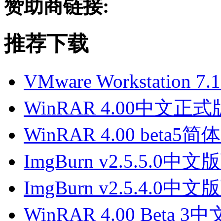
赞助商链接:
推荐下载
VMware Workstation 
WinRAR 4.00中文正
WinRAR 4.00 beta
ImgBurn v2.5.5.0中
ImgBurn v2.5.4.0中
WinRAR 4.00 Beta 