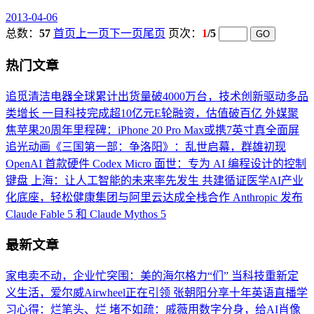
2013-04-06
总数：
57
首页
上一页
下一页
尾页
页次：
1
/5
热门文章
追觅清洁电器全球累计出货量破4000万台，技术创新驱动多品
类增长
一目科技完成超10亿元E轮融资，估值破百亿
外媒聚
焦苹果20周年里程碑：iPhone 20 Pro Max或携7英寸真全面屏
追光动画《三国第一部：争洛阳》：乱世启幕，群雄初现
OpenAI 首款硬件 Codex Micro 面世：专为 AI 编程设计的控制
键盘
上海：让人工智能的未来率先发生
共建循证医学AI产业
化底座，轻松健康集团与阿里云达成全栈合作
Anthropic 发布
Claude Fable 5 和 Claude Mythos 5
最新文章
家电卖不动，企业忙突围：美的海尔格力“们”
当科技重新定
义生活，爱尔威Airwheel正在引领
张朝阳分享十年英语直播学
习心得：烂笔头、烂
堵不如疏：戚薇用数字分身，给AI肖像