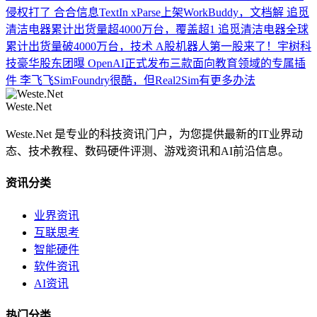
侵权打了
合合信息TextIn xParse上架WorkBuddy，文档解
追觅
清洁电器累计出货量超4000万台，覆盖超1
追觅清洁电器全球
累计出货量破4000万台，技术
A股机器人第一股来了！宇树科
技豪华股东团曝
OpenAI正式发布三款面向教育领域的专属插
件
李飞飞SimFoundry很酷，但Real2Sim有更多办法
Weste.Net
Weste.Net 是专业的科技资讯门户，为您提供最新的IT业界动
态、技术教程、数码硬件评测、游戏资讯和AI前沿信息。
资讯分类
业界资讯
互联思考
智能硬件
软件资讯
AI资讯
热门分类