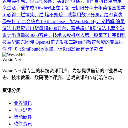
家电卖不动，企业忙突围：美的海尔格力“们”
当科技重新定
义生活，爱尔威Airwheel正在引领
张朝阳分享十年英语直播学
习心得：烂笔头、烂
堵不如疏：戚薇用数字分身，给AI肖像
侵权打了
合合信息TextIn xParse上架WorkBuddy，文档解
追觅
清洁电器累计出货量超4000万台，覆盖超1
追觅清洁电器全球
累计出货量破4000万台，技术
A股机器人第一股来了！宇树科
技豪华股东团曝
OpenAI正式发布三款面向教育领域的专属插
件
李飞飞SimFoundry很酷，但Real2Sim有更多办法
Weste.Net
Weste.Net 是专业的科技资讯门户，为您提供最新的IT业界动
态、技术教程、数码硬件评测、游戏资讯和AI前沿信息。
资讯分类
业界资讯
互联思考
智能硬件
软件资讯