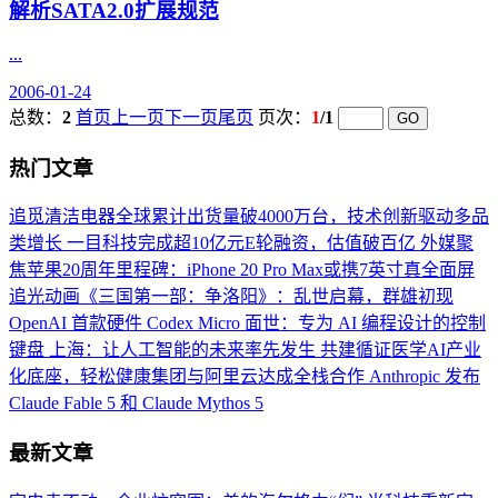
解析SATA2.0扩展规范
...
2006-01-24
总数：
2
首页
上一页
下一页
尾页
页次：
1
/1
热门文章
追觅清洁电器全球累计出货量破4000万台，技术创新驱动多品
类增长
一目科技完成超10亿元E轮融资，估值破百亿
外媒聚
焦苹果20周年里程碑：iPhone 20 Pro Max或携7英寸真全面屏
追光动画《三国第一部：争洛阳》：乱世启幕，群雄初现
OpenAI 首款硬件 Codex Micro 面世：专为 AI 编程设计的控制
键盘
上海：让人工智能的未来率先发生
共建循证医学AI产业
化底座，轻松健康集团与阿里云达成全栈合作
Anthropic 发布
Claude Fable 5 和 Claude Mythos 5
最新文章