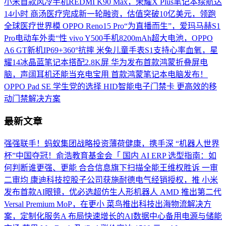
小米首款风冷手机REDMI K90 Max，荣耀X Plus笔记本续航达
14小时
商汤医疗完成新一轮融资，估值突破10亿美元，领跑
全球医疗世界模
OPPO Reno15 Pro“为直播而生”，爱玛马赫S1
Pro电动车外卖“性
vivo Y500手机8200mAh超大电池，OPPO
A6 GT新机IP69+360°抗摔
米兔儿童手表S1支持心率血氧，星
耀14冰晶蓝笔记本搭配2.8K屏
华为发布首款鸿蒙折叠屏电
脑，声阔耳机还能当充电宝用
首款鸿蒙笔记本电脑发布！
OPPO Pad SE 学生党的选择
HID智能电子门禁卡 更高效的移
动门禁解决方案
最新文章
强强联手！蚂蚁集团战略投资薄荷健康，携手深
“机器人世界
杯”中国夺冠！俞浩教育基金会「
国内 AI ERP 选型指南：如
何判断谁更强、更能
合合信息旗下扫描全能王维权胜诉 一审
二审均
康迪科技控股子公司获施耐德电气经销授权，推
小米
发布首款AI眼镜，优必选超仿生人形机器人
AMD 推出第二代
Versal Premium MoP，在更小
菜鸟推出科技出海物流解决方
案，定制化服务A
布局快速增长的AI数据中心备用电源与储能