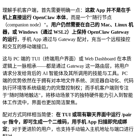
理解手机客户端，首先需要明确一点：
这款 App 并不是在手
机上直接运行 OpenClaw 本体
，而是一个"随行节点
（companion node）"​。
用户仍然需要在自己的 Mac、Linux 机
器，或 Windows（通过 WSL2）上保持 OpenClaw Gateway
的运行
，手机 App 通过与 Gateway 配对，充当一个远程操控
和交互的移动端接口。
这与 PC 端的 TUI（终端用户界面）或 Web Dashboard 在本质
逻辑上一脉相承——都是通过 Gateway 这一路由层，将用户
请求分发给背后的 AI 智能体及其所调用的技能与工具。PC
端的优势依然在于拥有对本地文件系统、浏览器自动化、代码
执行环境等系统级能力的完整控制权；而手机客户端则专注
于"随时随地触达"，将移动场景下的独特硬件能力引入到智能
体工作流中，界面也更加简洁聚焦。
配对方式同样相当简便：
在 TUI 或现有聊天界面中运行 /pair
qr 指令，即可生成一个二维码，用手机 App 扫描即完成绑
定
；对于更进阶的用户，也支持手动输入主机地址与端口进行