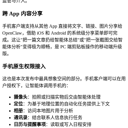
监管与介入。
跨 App 内容分享
手机客户端支持从其他 App 直接将文字、链接、图片分享给
OpenClaw，借助 iOS 和 Android 的系统级分享菜单即可完
成。这让"把一篇文章扔给智能体总结"或"把一张截图交给智
能体分析"变得极为顺畅，是 PC 端剪贴板操作的移动端升级
版。
手机原生权限接入
这也是本次发布中最具想象空间的部分。手机客户端可以在用
户授权下，让智能体调用手机的：
摄像头
：拍照或扫描实物后交由智能体处理
定位
：为基于地理位置的自动化任务提供上下文
相册
：访问本地图片用于分析
通讯录
：结合联系人信息执行任务
日历与提醒事项
：读取或写入日程安排