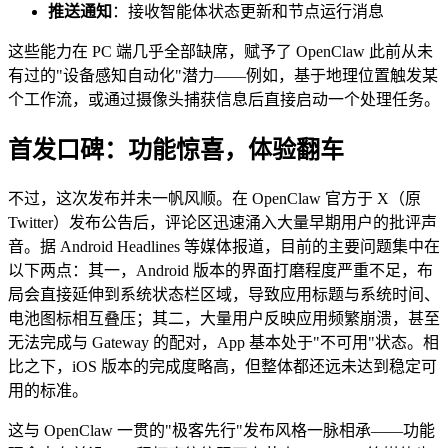
推送通知
：接收智能体状态更新和节点运行消息
这些能力在 PC 端几乎全部缺席，赋予了 OpenClaw 此前从未
有过的"设备感知自动化"潜力——例如，基于地理位置触发某
个工作流，或通过摄像头捕获信息后直接启动一个处理任务。
首发口碑：功能惊喜，体验翻车
不过，这次发布并未一帆风顺。在 OpenClaw 官方于 X（原
Twitter）发布公告后，评论区迅速涌入大量早期用户的批评声
音。据 Android Headlines 等媒体报道，目前的主要问题集中在
以下两点：其一，Android 版本的界面打磨程度严重不足，布
局会直接延伸到系统状态栏区域，导致应用标题与系统时间、
电池图标相互叠压；其二，大量用户反映应用频繁崩溃，甚至
无法完成与 Gateway 的配对，App 基本处于"不可用"状态。相
比之下，iOS 版本的完成度略高，但整体都还远未达到稳定可
用的标准。
这与 OpenClaw 一贯的"极客先行"发布风格一脉相承——功能