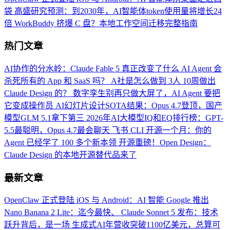
袋
高盛研究预测：到2030年，AI智能体token使用量将增长24
倍
WorkBuddy 挤爆 C 盘？本地工作空间迁移完整指南
热门文章
AI协作的分水岭：Claude Fable 5 真正改变了什么
AI Agent 会
杀死所有的 App 和 SaaS 吗？
A社是怎么做到 3人 10周做出
Claude Design 的？
数字孪生别再只做大屏了，AI Agent 要把
它变成操作员
AI幻灯片设计SOTA结果：Opus 4.7登顶，国产
模型GLM 5.1拿下第三
2026年AI大模型IQ和EQ排行榜：GPT-
5.5最聪明，Opus 4.7最会聊天
飞书 CLI 开源一个月：你的
Agent 已经学了 100 多个新本领
开源重磅！Open Design：
Claude Design 的本地开源替代品来了
最新文章
OpenClaw 正式登陆 iOS 与 Android：AI 智能
Google 推出
Nano Banana 2 Lite：迄今最快、
Claude Sonnet 5 发布：技术
跃升背后，是一场
生成式AI年营收突破1100亿美元，总算可