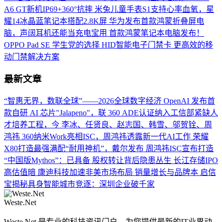
A6 GT新机IP69+360°抗摔
米兔儿童手表S1支持心率血氧，星
耀14冰晶蓝笔记本搭配2.8K屏
华为发布首款鸿蒙折叠屏电
脑，声阔耳机还能当充电宝用
首款鸿蒙笔记本电脑发布！
OPPO Pad SE 学生党的选择
HID智能电子门禁卡 更高效的移
动门禁解决方案
最新文章
“智惠无界，数联全球”——2026全球数字经济
OpenAI 发布首
款自研 AI 芯片"Jalapeno"，联
360 ADE认证纳入工信部紧缺人
才培养工程，今
李冰、任贤良、赵志国、韩雪、邬贺铨、周
鸿祎
360纳米Work亮相ISC，周鸿祎透露新一代AI工作
荣耀
X80打造最强满配“耐用神机”，戴尔发布
周鸿祎ISC宣布打造
“中国版Mythos”：已具备
股权转让背后隐患丛生 长江存储IPO
高估值暗
康迪科技加速非美市场布局 销量增长与品牌本
启信
宝揭秘具身智能城市竞逐：深圳企业破千家
Weste.Net
Weste.Net 是专业的科技资讯门户，为您提供最新的IT业界动