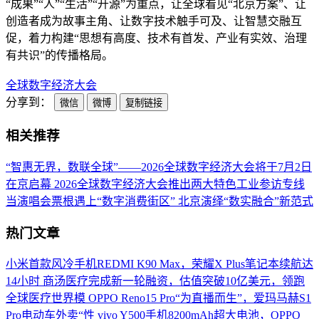
“成果”“人”“生活”“开源”为重点，让全球看见“北京方案”、让
创造者成为故事主角、让数字技术触手可及、让智慧交融互
促，着力构建“思想有高度、技术有首发、产业有实效、治理
有共识”的传播格局。
全球数字经济大会
分享到：
微信
微博
复制链接
相关推荐
“智惠无界，数联全球”——2026全球数字经济大会将于7月2日
在京启幕
2026全球数字经济大会推出两大特色工业参访专线
当演唱会票根遇上“数字消费街区” 北京演绎“数实融合”新范式
热门文章
小米首款风冷手机REDMI K90 Max，荣耀X Plus笔记本续航达
14小时
商汤医疗完成新一轮融资，估值突破10亿美元，领跑
全球医疗世界模
OPPO Reno15 Pro“为直播而生”，爱玛马赫S1
Pro电动车外卖“性
vivo Y500手机8200mAh超大电池，OPPO