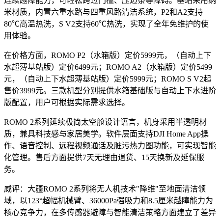
连续越障能力，可轻松跨过门槛、压边条等障碍。基站采用纳
米材质，内置六重水路与四重风路清洁系统，P2和A2支持
80℃高温热洗，S V2支持60℃热洗，实现了全年免维护的使
用体验。
在价格方面，ROMO P2（水箱版）定价5999元，（自动上下
水超薄基站版）定价6499元；ROMO A2（水箱版）定价5499
元，（自动上下水超薄基站版）定价5999元；ROMO S V2起
售价3999元。三款机型分别提供水箱基础版与自动上下水进阶
版配置，用户可根据实际需求选择。
ROMO 2系列延续极简太空舱设计语言，机身采用半透明材
质，兼具科技感与家居美学。软件层面支持DJI Home App操
作、语音控制、远程视频通话及脏污热力图功能，可实现智能
化管理。售后方面提供7天无理由退货、15天换新及延保服
务。
威评：大疆ROMO 2系列将无人机技术"降维"至地面清洁领
域，以123°超幅机械臂、36000Pa强吸力和8.5厘米越障能力为
核心竞争力，在多传感器避障与智能清洁策略方面建立了差异