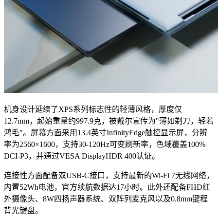
机身设计延续了XPS系列标志性的轻薄风格，厚度仅
12.7mm，起始重量约997.9克，被戴尔宣传为"薄如剃刀，轻若
鸿毛"。屏幕方面采用13.4英寸InfinityEdge触控显示屏，分辨
率为2560×1600，支持30-120Hz可变刷新率，色域覆盖100%
DCI-P3，并通过VESA DisplayHDR 400认证。
连接性方面配备双USB-C接口，支持最新的Wi-Fi 7无线网络，
内置52Wh电池，官方续航数据达17小时。此外还配备FHD红
外摄像头、8W四扬声器系统、双阵列麦克风以及0.8mm键程
背光键盘。