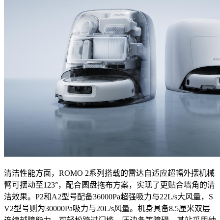
清洁性能方面，ROMO 2系列搭载的雷达自适应超幅外摆机械
臂可摆动至123°，配合圆盘拖布方案，实现了更贴合墙角的清
洁效果。P2和A2型号配备36000Pa超强吸力与22L/s大风量，S
V2型号则为30000Pa吸力与20L/s风量。机身具备8.5厘米双层