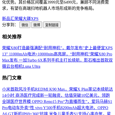
化优势。其价格区间覆盖3999元至6499元，兼顾不同消费需
求，有望在高端扫地机器人市场形成新的竞争格局。
新品汇
荣耀
大疆
XPS
分享到：
微信
微博
复制链接
相关推荐
荣耀X80打造最强满配“耐用神机”，戴尔发布"史上最便宜XPS
13"
11000mAh电池+10000nits高亮屏，“耐用神机”荣耀X80 Pro
Max发布
一加Turbo 6X系列手机主打长续航，影石推出首款双
摄云台相机Luna Ultra
热门文章
小米首款风冷手机REDMI K90 Max，荣耀X Plus笔记本续航达
14小时
商汤医疗完成新一轮融资，估值突破10亿美元，领跑
全球医疗世界模
OPPO Reno15 Pro“为直播而生”，爱玛马赫S1
Pro电动车外卖“性
vivo Y500手机8200mAh超大电池，OPPO
A6 GT新机IP69+360°抗摔
米兔儿童手表S1支持心率血氧，星