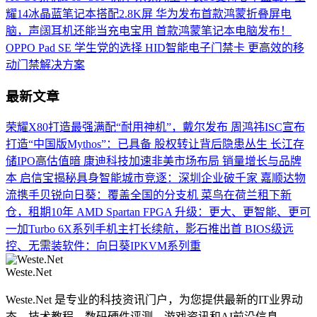
耀14冰晶蓝笔记本搭配2.8K屏
华为发布首款鸿蒙折叠屏电
脑，声阔耳机还能当充电宝用
首款鸿蒙笔记本电脑发布！
OPPO Pad SE 学生党的选择
HID智能电子门禁卡 更高效的移
动门禁解决方案
最新文章
荣耀X80打造最强满配“耐用神机”，戴尔发布
周鸿祎ISC宣布
打造“中国版Mythos”：已具备
股权转让背后隐患丛生 长江存
储IPO高估值暗
康迪科技加速非美市场布局 销量增长与品牌
本
启信宝揭秘具身智能城市竞逐：深圳企业破千家
嘉顺达物
流携手贝锐向日葵：覆盖全国的分支机
菜鸟在荷兰租下新
仓，租期10年
AMD Spartan FPGA 升级：更大、更智能、更可
一加Turbo 6X系列手机主打长续航，影石推出首
BIOS级远
控、无需装软件：向日葵IPKVM系列重
Weste.Net
Weste.Net 是专业的科技资讯门户，为您提供最新的IT业界动
态、技术教程、数码硬件评测、游戏资讯和AI前沿信息。