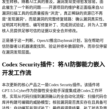
发生转移。随着AI工具的普及，漏洞发现变得愈发容易，由
此催生了一个新的问题——开源项目的维护者正面临来自AI
漏洞扫描工具的低质量报告"洪流"，真正稀缺的资源已不再
是"发现漏洞"，而是漏洞的完整修复链路：确认漏洞真实性、
证明其可利用性、编写修复补丁、完成测试验证，并为人工审
核人员提供足够可信的证据以安全合并修改。
正是基于这一判断，OpenAI推出Daybreak计划，旨在帮助可
信防御者以机器速度找到、验证并修补脆弱软件，而非仅停留
在漏洞发现层面。
Codex Security插件：将AI防御能力嵌入
开发工作流
本次更新的核心产品之一是Codex Security插件。该插件将
GPT-5.5-Cyber作为防御性安全助手深度集成进Codex工作环
境，实现从代码扫描到漏洞确认的全自动化流程：扫描代码仓
库并构建可编辑的威胁模型；核验漏洞是否真实存在且具备可
达性；自动编写并测试补丁；最终将调查结果、补丁状态及审