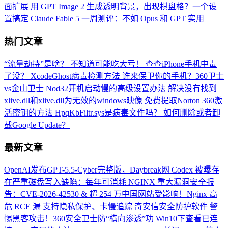
面扩展
用 GPT Image 2 生成透明背景，出现棋盘格？一个设
置搞定
Claude Fable 5 一周测评：不如 Opus 和 GPT 实用
热门文章
“流量劫持”是啥？ 不知道可能吃大亏！
查查iPhone手机中毒
了没？ XcodeGhost病毒检测方法
谁来保卫你的手机？360卫士
vs金山卫士
Nod32开机启动慢的高级设置办法
解决没有找到
xlive.dll和xlive.dll为无效的windows映像
免费提取Norton 360激
活密钥的方法
HpqKbFiltr.sys是病毒文件吗？
如何删除或者卸
载Google Update？
最新文章
OpenAI发布GPT-5.5-Cyber完整版，Daybreak网
Codex 被曝存
在严重磁盘写入缺陷：每年可消耗
NGINX 重大漏洞安全报
告：CVE-2026-42530 &
超 254 万中国网站受影响！Nginx 高
危 RCE 漏
支持隐私保护、卡慢追踪 奇安信安全防护软件
警
惕黑客攻击！360安全卫士防“横向渗透”功
Win10下查看已连