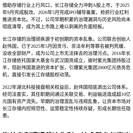
借助存储行业上行风口，长江存储全力冲刺A股上市，于2025
年9月完成股改、2026年5月完成IPO辅导备案，抢抓行业红利
推进资本化。不过，公司早期积累的治理漏洞与历史风险尚未
彻底清零，成为其上市路上难以剥离的负面短板。
长江存储的治理顽疾源于初创期的资本乱象。公司联合创始人
赵伟国，已于2025年5月因贪污、非法牟利等罪名被判死缓、
没收全部财产，成为公司上市无法抹去的治理污点。2016年长
江存储依托国家大基金与武汉国资成立，彼时紫光集团持股过
半，但赵伟国激进的资本扩张，引爆紫光集团2000亿元债务危
机，直接引发长江存储股权动荡。
2022年湖北科投接盘相关权益后，赵伟国彻底退出公司体系。
经司法查实，其任职期间通过关联交易、利益输送造成超10亿
元国有资产流失。早期的治理混乱与违规乱象，让资本市场对
长江存储内控规范性、运营稳定性持续存疑，形成长期信任隐
患。