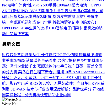
Pro电动车外卖“性
vivo Y500手机8200mAh超大电池，OPPO
A6 GT新机IP69+360°抗摔
米兔儿童手表S1支持心率血氧，星
耀14冰晶蓝笔记本搭配2.8K屏
华为发布首款鸿蒙折叠屏电
脑，声阔耳机还能当充电宝用
首款鸿蒙笔记本电脑发布！
OPPO Pad SE 学生党的选择
HID智能电子门禁卡 更高效的移
动门禁解决方案
最新文章
股权转让背后隐患丛生 长江存储IPO高估值暗
康迪科技加速
非美市场布局 销量增长与品牌本
启信宝揭秘具身智能城市竞
逐：深圳企业破千家
嘉顺达物流携手贝锐向日葵：覆盖全国
的分支机
菜鸟在荷兰租下新仓，租期10年
AMD Spartan FPGA
升级：更大、更智能、更可
一加Turbo 6X系列手机主打长续
航，影石推出首
BIOS级远控、无需装软件：向日葵IPKVM系
列重
SD-WAN 技术与行业应用深度解析：品牌优劣分
异地组
网实操教程：分支机构快速访问企业内网
Weste.Net