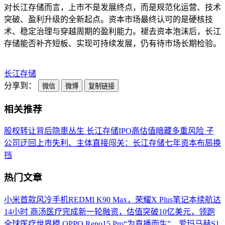
对长江存储而言，上市不是发展终点，而是规范化运营、技术
突破、盈利升级的全新起点。资本市场最终认可的是硬核技
术、稳定治理与穿越周期的盈利能力。褪去资本泡沫后，长江
存储能否补齐短板、实现可持续发展，仍有待市场长期检验。
长江存储
分享到：
微信
微博
复制链接
相关推荐
股权转让背后隐患丛生 长江存储IPO高估值暗藏多重风险
子
公司迂回上市失利、主体直接闯关：长江存储七年资本布局换
挡
热门文章
小米首款风冷手机REDMI K90 Max，荣耀X Plus笔记本续航达
14小时
商汤医疗完成新一轮融资，估值突破10亿美元，领跑
全球医疗世界模
OPPO Reno15 Pro“为直播而生”，爱玛马赫S1