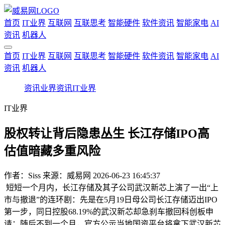
首页
IT业界
互联网
互联思考
智能硬件
软件资讯
智能家电
AI
资讯
机器人
首页
IT业界
互联网
互联思考
智能硬件
软件资讯
智能家电
AI
资讯
机器人
资讯
业界资讯
IT业界
IT业界
股权转让背后隐患丛生 长江存储IPO高
估值暗藏多重风险
作者：
Siss
来源：威易网
2026-06-23 16:45:37
短短一个月内，长江存储及其子公司武汉新芯上演了一出“上
市与撤退”的连环剧：先是在5月19日母公司长江存储迈出IPO
第一步，同日控股68.19%的武汉新芯却急刹车撤回科创板申
请；随后不到一个月，官方公示当地国资平台将拿下武汉新芯