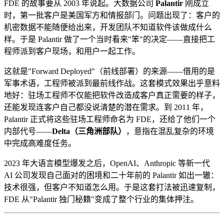
FDE 的故事要从 2003 年说起。大数据公司
Palantir
刚成立
时，第一批客户是美国军方和情报部门。问题出现了：客户的
机密数据不能随便给出来，开发团队不知道软件该做成什么
样。于是 Palantir 做了一个当时看来"笨"的决定——直接把工
程师派到客户现场，和用户一起工作。
这就是"Forward Deployed"（前线部署）的来源——借用的是
军事术语，工程师被派到最前线作战。这套模式效果出乎意料
地好：驻场工程师不仅能把软件改造成客户真正需要的样子，
还能发现连客户自己都没说清楚的潜在需求。到 2011 年，
Palantir 正式将这些驻场工程师命名为 FDE，还给了他们一个
内部代号——
Delta（三角洲部队）​
，意指在混乱复杂的环境
中完成高难度任务。
2023 年大语言模型爆发之后，OpenAI、Anthropic 等新一代
AI 公司发现自己面对的困境和二十年前的 Palantir 如出一辙：
技术很强，但客户不知道怎么用。于是这套打法被迅速复制，
FDE 从"Palantir 独门秘籍"变成了整个行业的集体押注。