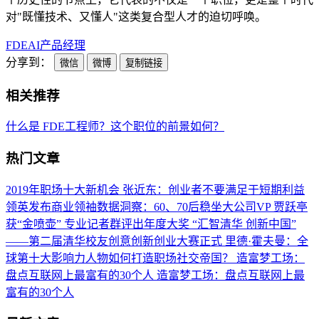
对"既懂技术、又懂人"这类复合型人才的迫切呼唤。
FDE
AI产品经理
分享到：
微信
微博
复制链接
相关推荐
什么是 FDE工程师？这个职位的前景如何？
热门文章
2019年职场十大新机会
张近东：创业者不要满足于短期利益
领英发布商业领袖数据洞察：60、70后稳坐大公司VP
贾跃亭
获“金喷壶” 专业记者群评出年度大奖
“汇智清华 创新中国”
——第二届清华校友创意创新创业大赛正式
里德·霍夫曼：全
球第十大影响力人物如何打造职场社交帝国？
造富梦工场：
盘点互联网上最富有的30个人
造富梦工场：盘点互联网上最
富有的30个人