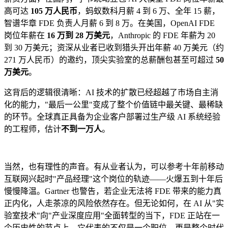
高可达
105 万人民币
，蚂蚁数科月薪 4 到 6 万、全年 15 薪，
智谱华章 FDE 负责人月薪 6 到 8 万。在美国，OpenAI FDE
岗位年薪在
16 万到 28 万美元
，Anthropic 的 FDE 年薪为 20
到 30 万美元；资深从业者已收到猎头开出年薪 40 万美元（约
271 万人民币）的邀约，顶尖实验室的总薪酬包甚至可超过
50
万美元
。
这背后的逻辑很清晰：AI 技术的扩散已经超越了市场自主消
化的能力，"最后一公里"变成了整个价值链中最关键、最稀缺
的环节。全球真正具备为企业客户部署过生产级 AI 系统经验
的工程师，估计
不到一万人
。
当然，也有理性的声音。有从业者认为，可以参考十年前移动
互联网兴起时"产品经理"这个岗位的轨迹——火爆五到十年后
慢慢降温。Gartner 也警告，若企业无法将 FDE 带来的能力真
正内化，人走茶凉的风险依然存在。但无论如何，在 AI 从"实
验室技术"向"产业深度应用"全面转型的当下，FDE 正站在一
个历史性的节点上，它代表的不仅是一个职位，更是整个时代