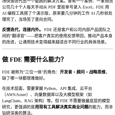
场快速迭代出一个能跑的解决方案。曾有一个案例：一家物流
公司几十个人每天手动从 PDF 里抠单号录入 Excel，FDE 用
AI 编程工具搭了个演示版，原来要几分钟的工作 AI 几秒就处
理完了，当场签了意向合同。
反馈迭代，连接内外。​
FDE 还是客户和公司内部产品团队之
间的"翻译官"——把客户真实的使用反馈带回，推动产品本身
的改进，让通用技术变得越来越适合不同行业的具体场景。
做 FDE 需要什么能力？​
FDE 被称为"三位一体"的角色：
开发者 + 顾问 + 战略思维
，
缺了哪一块都很难做好。
在技术层面，需要掌握 Python、API 集成、云平台
（AWS/Azure）、向量数据库以及大模型框架（如
LangChain、RAG 架构）等。但 FDE 不需要做最底层的模型
研究，更强调的是
用现有工具解决真实商业问题
的能力，而非
钻研深奥的算法。