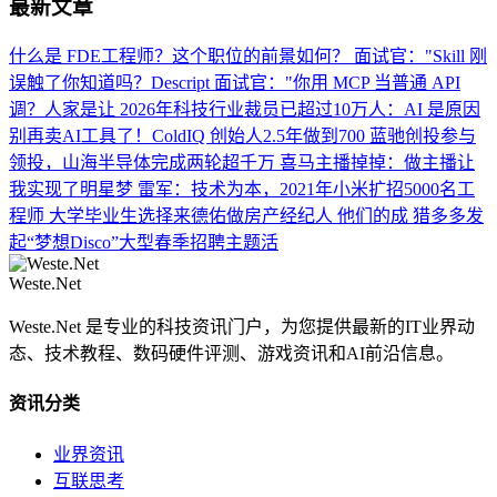
最新文章
什么是 FDE工程师？这个职位的前景如何？
面试官："Skill 刚
误触了你知道吗？Descript
面试官："你用 MCP 当普通 API
调？人家是让
2026年科技行业裁员已超过10万人：AI 是原因
别再卖AI工具了！ColdIQ 创始人2.5年做到700
蓝驰创投参与
领投，山海半导体完成两轮超千万
喜马主播掉掉：做主播让
我实现了明星梦
雷军：技术为本，2021年小米扩招5000名工
程师
大学毕业生选择来德佑做房产经纪人 他们的成
猎多多发
起“梦想Disco”大型春季招聘主题活
Weste.Net
Weste.Net 是专业的科技资讯门户，为您提供最新的IT业界动
态、技术教程、数码硬件评测、游戏资讯和AI前沿信息。
资讯分类
业界资讯
互联思考