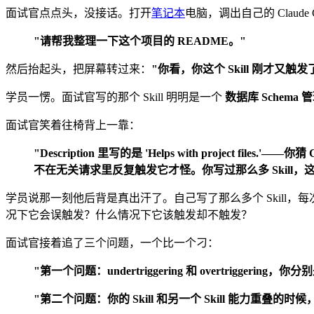
面试官点点头，没接话。打开
笔记本
电脑，调出自己的 Claud
"请帮我整理一下这个项目的 README。"
然后抬起头，把屏幕转过来：
"你看，你这个 Skill 刚才又触发
学员一愣。面试官写的那个 Skill 明明是一个
数据库 Schema 
面试官笑着往椅背上一靠：
"Description 里写的是 'Helps with project files
不在无关请求里反复触发它才怪。你写过那么多 Skill，
学员说那一刻他后背是真出汗了。自己写了那么多个 Skill，每次遇到
况下它会误触发？什么情况下它该触发却不触发？
面试官接着追了三个问题，一个比一个刁：
"第一个问题：undertriggering 和 overtriggerin
"第二个问题：你的 Skill 和另一个 Skill 能力重叠的