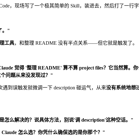
e Code，现场写了一个极其简单的 Skill，装进去，然后打了一行
了。"
管理工具
，和整理 README 没有半点关系——但它就是触发了。
.'——你猜 Claude 觉得 '整理 README' 算不算 project files？它当
这个问题从来没发现过？"
误触发就微调一下 description 碰运气，从来
没有系统地想
g，你分别是怎么解决的？说具体方法，别说'调 description'这种空话。"
时候，Claude 怎么选？你凭什么确保选的是你那个？"