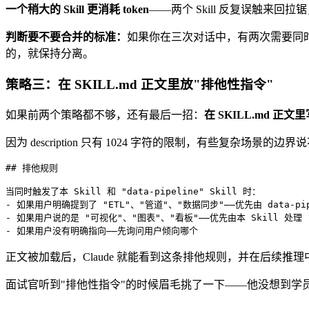
一个稍大的 Skill 更消耗 token
——两个 Skill 反复误触来回拉
判断要不要合并的标准：
如果你在三次对话中，有两次需要同时用到两
的，就保持分离。
策略三：在 SKILL.md 正文里放"排他性指令"
如果前两个策略都不够，还有最后一招：
在 SKILL.md 正
因为 description 只有 1024 字符的限制，有些复杂场
## 排他规则

当同时触发了本 Skill 和 "data-pipeline" Skill 时：

- 如果用户明确提到了 "ETL"、"管道"、"数据同步"——优先由 data-pipe
- 如果用户说的是 "可视化"、"图表"、"看板"——优先由本 Skill 处理

- 如果用户没有明确指向——先询问用户倾向哪个
正文被加载后，Claude 就能看到这条排他规则，并在后续推理中遵守
面试官听到"排他性指令"的时候眉毛挑了一下——他没想到