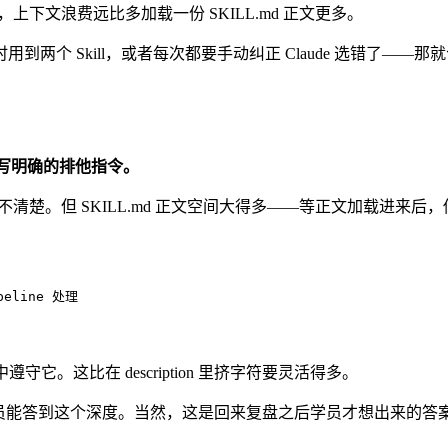
锯，上下文浪费远比多加载一份 SKILL.md 正文更多。
个 Skill，或者每次都要手动纠正 Claude 选错了——那就合
文里写明确的排他指令。
景的边界说不清楚。但 SKILL.md 正文空间大得多——等正文加载进来
line 处理

它。这比在 description 里挤字符要灵活得多。
学员能答到这个深度。当然，这是回来复盘之后学员才想出来的答