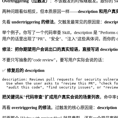
Overtriggering（过触发）
：不该触发的时候瞎触发。跟你的 Skil
两种问题看似相反，但本质原因一样——
description 
先看
undertriggering 的修法
。欠触发最常见的原因是：
desc
举个例子。你写了一个代码审查 Skill，description 是 "Performs c
用户的话里出现了"PR"、"安全"、"注入"这些具体词，而你的 descripti
修法：把你期望用户会说出口的真实短语，直接写进 descriptio
不要只写抽象的"code review"，要写用户实际会说的话：
✅
修复后的 description
description: Reviews pull requests for security vulnera
  Use when the user asks to "review this PR", "check fo
  "audit this code", "find security issues", or "review
把关键词从"代码审查"扩成用户真实会说的场景列表
，命中率
再看
overtriggering 的修法
。过触发的核心原因是：
descri