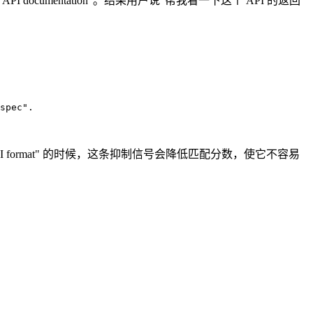
ates API documentation"。结果用户说"帮我看一下这个 API 的返回
spec".

ks at API format" 的时候，这条抑制信号会降低匹配分数，使它不容易