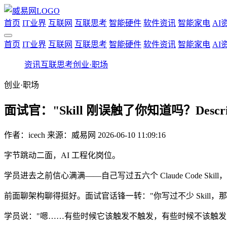
首页
IT业界
互联网
互联思考
智能硬件
软件资讯
智能家电
AI
首页
IT业界
互联网
互联思考
智能硬件
软件资讯
智能家电
AI
资讯
互联思考
创业·职场
创业·职场
面试官："Skill 刚误触了你知道吗？Descr
作者：
icech
来源：威易网
2026-06-10 11:09:16
字节跳动二面，AI 工程化岗位。
学员进去之前信心满满——自己写过五六个 Claude Code Skill
前面聊架构聊得挺好。面试官话锋一转："你写过不少 Skill，
学员说："嗯……有些时候它该触发不触发，有些时候不该触发它瞎触发