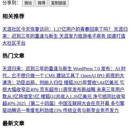
分享到：
微信
微博
复制链接
相关推荐
天涯社区今天恢复访问：1.27亿用户的青春回来了吗？
天涯归
来：迟到三年的重逢与新生
天涯发力旅游电子商务 加速打造
大社区平台
热门文章
天涯归来：迟到三年的重逢与新生
WordPress 7.0 发布：AI 时
代，它不想只做一个 CMS 建站工具了
OpenAI IPO 前夜的大
清洗：功臣出局，创始人归位
搜狐2025年营收5.84亿美元 亏
损大幅收窄近40%
京东超市11周年发布新战略 未来三年用户
数从3亿将增至5亿
搜狐Q2总收入1.26亿美元 净亏损同比收窄
超40%
2025（第二十四届）中国互联网大会在京开幕
多引擎
驱动腾讯一季度毛利劲增23% 传统业务与新芽业务齐发力
最新文章