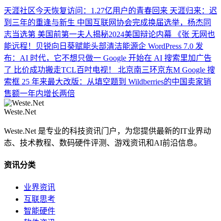
天涯社区今天恢复访问：1.27亿用户的青春回来
天涯归来：迟
到三年的重逢与新生
中国互联网协会完成换届选举，杨杰同
志当选第
美国前第一夫人揭秘2024美国辩论内幕 《张
无网也
能远程！贝锐向日葵赋能头部清洁能源企
WordPress 7.0 发
布：AI 时代，它不想只做一
Google 开始在 AI 搜索里加广告
了
比价成功搬走TCL百吋电视！ 北京南三环京东M
Google 搜
索框 25 年来最大改版：从填空题到
Wildberries的中国卖家销
售额一年内增长两倍
Weste.Net
Weste.Net 是专业的科技资讯门户，为您提供最新的IT业界动
态、技术教程、数码硬件评测、游戏资讯和AI前沿信息。
资讯分类
业界资讯
互联思考
智能硬件