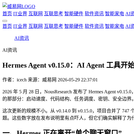
首页
IT业界
互联网
互联思考
智能硬件
软件资讯
智能家电
AI
首页
IT业界
互联网
互联思考
智能硬件
软件资讯
智能家电
AI
AI资讯
AI资讯
Hermes Agent v0.15.0：AI Age
作者：
icech
来源：威易网
2026-05-29 22:37:01
2026 年 5 月 28 日，NousResearch 发布了 Hermes Ag
的那部分：启动速度、代码结构、任务调度、密钥、安全边界
这次更新的规模不小。从 v0.14.0 到 v0.15.0，项目合并了 747 个 P
题。这些数字放在发布说明里有点吓人，但它们确实解释了为什么这一
一、Hermes 正在离开“单个聊天窗口”