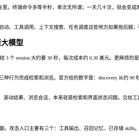
在意。终端命令多等半秒，单次无所谓；一天几十次，就会变成
冷启动、工具调用、上下文搜索、任务调度这些地方如果拖后腿
麻烦大模型
结 3 个 session 大约要 30 秒，每次成本约 0.30 美元。更麻烦
e 三种行为完成检索和浏览。官方给的数字是：discovery 从约 90 秒变
搜索历史、滚动结果、浏览会话，本来就是检索和界面状态问题。交
nworm 类攻击的防御。攻击入口主要有三个：工具输出、召回记忆、已存储 s