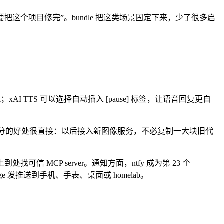
这个项目修完”。bundle 把这类场景固定下来，少了很多启
grate xai；xAI TTS 可以选择自动插入 [pause] 标签，让语音回复更自
ool 拆成插件。这个拆分的好处很直接：以后接入新图像服务，不必复制一大块旧代
ub 上到处找可信 MCP server。通知方面，ntfy 成为第 23 个
end_message 发推送到手机、手表、桌面或 homelab。