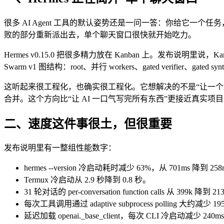
很多 AI Agent 工具的默认姿势还是一问一答：你给它
败的部分重新派出去，单个聊天窗口很快就开始吃力。
Hermes v0.15.0 把很多精力放在 Kanban 上。发布说明里说，Ka
Swarm v1 图结构：root、并行 workers、gated verifier、gated sy
这听起来很工程化，也确实很工程化。它想解决的不是“让一
合并。这个方向比“让 AI 一口气写完所有东西”更接近真实项
二、速度这件事很土，但很重要
发布说明里有一整组性能数字：
hermes --version 冷启动耗时减少 63%，从 701ms 降到 25
Termux 冷启动从 2.9 秒降到 0.8 秒。
31 轮对话的 per-conversation function calls 从 399k 降到
每次工具调用通过 adaptive subprocess polling 大约减少 19
延迟加载 openai._base_client，每次 CLI 冷启动减少 240