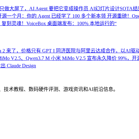
做大屏了，AI Agent 要把它变成操作员
AI幻灯片设计SOTA结果
 开源一个月：你的 Agent 已经学了 100 多个新本领
开源重磅！Open
，复刻灵魂！VoiceBox 桌面端发布：100% 本地运行的“
nana 2 来了，价格只有 GPT I
同济医院与阿里云达成合作，以AI驱
Mo V2.5、Qwen3.7 M
小米 MiMo V2.5 宣布永久降价 99%，
laude Design
界动态、技术教程、数码硬件评测、游戏资讯和AI前沿信息。