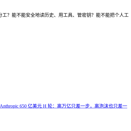
Agent 分工？能不能安全地读历史、用工具、管密钥？能不能把个人工
Anthropic 650 亿美元 H 轮：离万亿只差一步，离泡沫也只差一