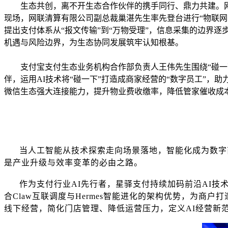
生态共创，离不开生态合作伙伴的携手同行、鼎力共建。
现场，网联清算有限公司副总裁巢湛先生率先登台进行“物联网
提出支付体系从“报文传输”到“万物受理”，信息采集的边界
机遇与风险边界，为生态协同发展筑牢认知根基。
支付宝支付生态业务机构合作部负责人王伟先生围绕
“碰
伴，运用AI技术将“碰一下”打造成商家经营的“数字员工”
微信生态强大连接能力，提升物业费收缴率，降低管家催收成
当人工智能从技术探索走向场景落地，智能化成为数字
是产业升级与效率变革的必由之路。
作为支付行业
AI先行者，星驿支付持续加码前沿AI技
合Claw互联调度与Hermes智能进化的架构优势，为
线下经营，简化门店管理、降低运营压力，定义AI经营新