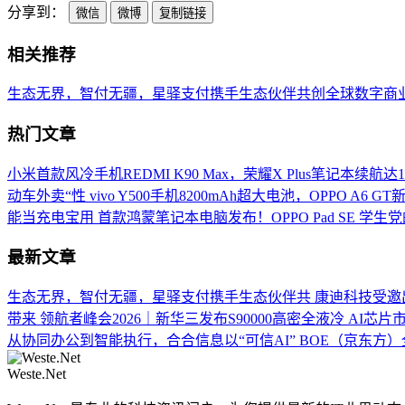
分享到：
微信
微博
复制链接
相关推荐
生态无界，智付无疆，星驿支付携手生态伙伴共创全球数字商
热门文章
小米首款风冷手机REDMI K90 Max，荣耀X Plus笔记本续航达
动车外卖“性
vivo Y500手机8200mAh超大电池，OPPO A6 GT新
能当充电宝用
首款鸿蒙笔记本电脑发布！OPPO Pad SE 学生
最新文章
生态无界，智付无疆，星驿支付携手生态伙伴共
康迪科技受邀
带来
领航者峰会2026｜新华三发布S90000高密全液冷
AI芯片
从协同办公到智能执行，合合信息以“可信AI”
BOE（京东方）
Weste.Net