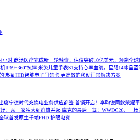
业
14小时
商汤医疗完成新一轮融资，估值突破10亿美元，领跑全球
机IP69+360°抗摔
米兔儿童手表S1支持心率血氧，星耀14冰晶蓝笔
党的选择
HID智能电子门禁卡 更高效的移动门禁解决方案
出席宁德时代充换电业务供应商签
首销开启！李昀锐同款荣耀平
市场：从一家独大到群雄并起
库克的最后一舞：WWDC26，一
全球首发原生千帧FHD 护眼电竞