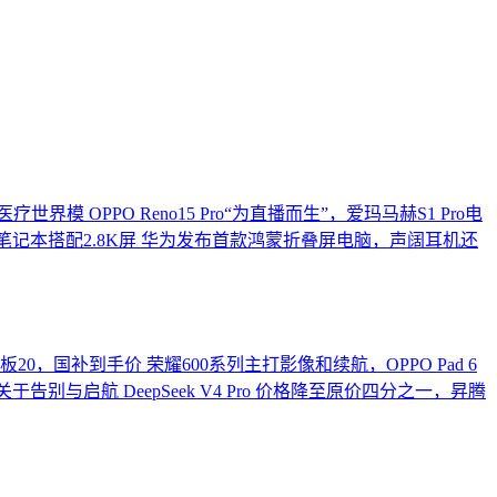
医疗世界模
OPPO Reno15 Pro“为直播而生”，爱玛马赫S1 Pro电
记本搭配2.8K屏
华为发布首款鸿蒙折叠屏电脑，声阔耳机还
板20，国补到手价
荣耀600系列主打影像和续航，OPPO Pad 6
场关于告别与启航
DeepSeek V4 Pro 价格降至原价四分之一，昇腾