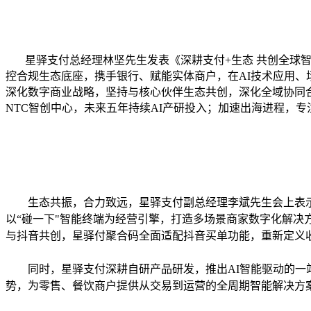
星驿支付总经理林坚先生发表《深耕支付
+生态 共创全
控合规生态底座，携手银行、赋能实体商户，在AI技术应用、
深化数字商业战略，坚持与核心伙伴生态共创，深化全域协同合
NTC智创中心，未来五年持续AI产研投入；加速出海进程，
生态共振，合力致远，星驿支付副总经理李斌先生会上表
以
“碰一下"智能终端为经营引擎，打造多场景商家数字化解
与抖音共创，星驿付聚合码全面适配抖音买单功能，重新定义
同时，星驿支付深耕自研产品研发，推出
AI智能驱动的
势，为零售、餐饮商户提供从交易到运营的全周期智能解决方