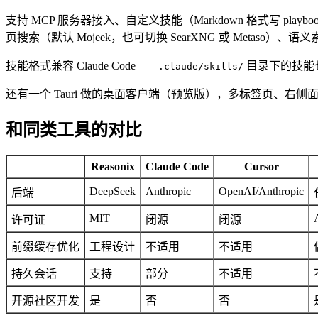
支持 MCP 服务器接入、自定义技能（Markdown 格式写 play
页搜索（默认 Mojeek，也可切换 SearXNG 或 Metaso）、语义索引
技能格式兼容 Claude Code——
目录下的技能也
.claude/skills/
还有一个 Tauri 做的桌面客户端（预览版），多标签页、右侧面板
和同类工具的对比
Reasonix
Claude Code
Cursor
DeepSeek
Anthropic
OpenAI/Anthropic
后端
MIT
许可证
闭源
闭源
前缀缓存优化
工程设计
不适用
不适用
持久会话
支持
部分
不适用
开源社区开发
是
否
否