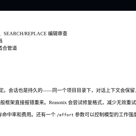
EARCH/REPLACE 编辑审查
档
适合管道
定。会话也是持久的——同一个项目目录下，对话上下文会保留
框架直接报错重来。Reasonix 会尝试修复格式，减少无效重试浪费
、缓存命中率和费用。还有一个
参数可以控制模型的工作强度，省
/effort