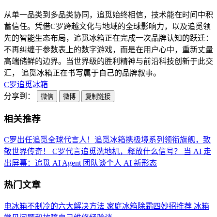
从单一品类到多品类协同，追觅始终相信，技术能在时间中积
蓄信任。凭借C罗跨越文化与地域的全球影响力，以及追觅领
先的智能生态布局，追觅冰箱正在完成一次品牌认知的跃迁：
不再纠缠于参数表上的数字游戏，而是在用户心中，重新丈量
高端储鲜的边界。当世界级的胜利精神与前沿科技创新于此交
汇， 追觅冰箱正在书写属于自己的品牌叙事。
C罗
追觅
冰箱
分享到：
微信
微博
复制链接
相关推荐
C罗出任追觅全球代言人！追觅冰箱携极境系列领衔旗舰，致
敬世界传奇！
C罗代言追觅洗地机，释放什么信号？
当 AI 走
出屏幕：追觅 AI Agent 团队谈个人 AI 新形态
热门文章
电冰箱不制冷的六大解决方法
家庭冰箱除霜四妙招推荐
冰箱