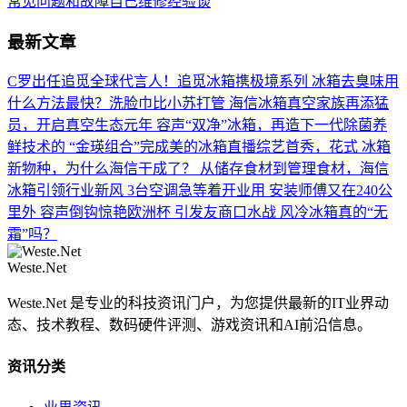
常见问题和故障自己维修经验谈
最新文章
C罗出任追觅全球代言人！追觅冰箱携极境系列
冰箱去臭味用
什么方法最快？洗脸巾比小苏打管
海信冰箱真空家族再添猛
员，开启真空生态元年
容声“双净”冰箱，再造下一代除菌养
鲜技术的
“金瑛组合”完成美的冰箱直播综艺首秀，花式
冰箱
新物种，为什么海信干成了？
从储存食材到管理食材，海信
冰箱引领行业新风
3台空调急等着开业用 安装师傅又在240公
里外
容声倒钩惊艳欧洲杯 引发友商口水战
风冷冰箱真的“无
霜”吗？
Weste.Net
Weste.Net 是专业的科技资讯门户，为您提供最新的IT业界动
态、技术教程、数码硬件评测、游戏资讯和AI前沿信息。
资讯分类