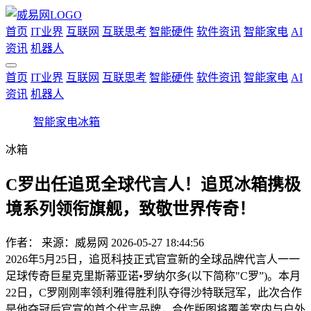
首页
IT业界
互联网
互联思考
智能硬件
软件资讯
智能家电
AI
资讯
机器人
首页
IT业界
互联网
互联思考
智能硬件
软件资讯
智能家电
AI
资讯
机器人
智能家电
冰箱
冰箱
C罗出任追觅全球代言人！追觅冰箱携极
境系列领衔旗舰，致敬世界传奇！
作者：
来源：威易网
2026-05-27 18:44:56
2026年5月25日，追觅科技正式官宣新的全球品牌代言人一一
足球传奇巨星克里斯蒂亚诺•罗纳尔多(以下简称"C罗”)。本月
22日，C罗刚刚率领利雅得胜利队夺得沙特联冠军，此次合作
是他夺冠后官宣的首个代言品牌，合作版图将覆盖室内与户外