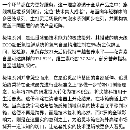
一个环节都在为更好服务。这一理念渗透于全系产品之中：旗
舰机极境系列领衔，定位“技术集大成者”，与面向年轻群体的
多巴胺系列、主打灵活场景的气泡水系列同步在列，共同构筑
覆盖不同圈层的高端产品矩阵。
极境系列，是追觅冰箱技术能力的极致投射。其搭载的航天级
ECO超低氧恒鲜系统将氧气含量精准控制在5%黄金保鲜区
间，经检测，果蔬存放21天后仍保持卓越营养水平——花青素
含量可达鲜样的331.52%，维生素C达137.24%，部分营养指标
甚至超越初采时。
极境系列并非凭空而来，它是追觅品牌基因的自然延伸。追觅
始终秉持在全球最先进行业标准之上“多做一步”的N+1创新理
念，每年将70%的研发投入转化为技术积淀，将尖端科技用于
生活普惠。这份积淀在清洁电器上开花结果，在冰箱赛道上亦
然。当高速数字马达与智能感知领域积累的技术基底平移到冰
箱，这便不再是跨界，而是技术复利的必然。而C罗的全球影
响力，则是在这坚实的复利之上，为追觅冰箱在海外高端市场
撕开一道认知的切口，让这套扎实的技术逻辑被更多人看见。