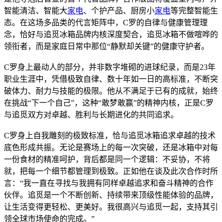
智能清洁、智能大
家电
、个护产品、厨房小
家电
等完整智能生
态。在这场多品类的代言矩阵中，C罗的自律与健康管理理
念，恰好与追觅冰箱品牌内核深度契合，追觅冰箱不做喧哗的
领衔者，而是家庭日常中那位“静默却关键”的健康守护者。
C罗身上最动人的部分，并非数字堆砌的进球纪录，而是23年
职业生涯中，凭借极致自律、数十年如一日的高标准，不断突
破体力、耐力与技能的极限。他从不满足于已有的成就，始终
在挑战“下一个自己”，这种“敢梦敢赢”的精神内核，正是C罗
与追觅双方对卓越、胜利与长期进化的共同追求。
C罗身上自我雕刻的极致标准，恰与追觅冰箱追求卓越的技术
底色形成共振。无论是赛场上的每一次突破，还是冰箱中对每
一份食材的精准呵护，背后都是同一个逻辑：不妥协，不将
就，把每一个细节都管理到极致。正如他在谈及此次合作时所
言：“我一直在寻找与我拥有同样卓越追求和奋斗精神的合作
伙伴。追觅是一个不断创新、持续带来顶级性能体验的品牌，
让生活变得更轻松、更美好。我很高兴与追觅一起，支持其引
领全球市场使命的完成。”