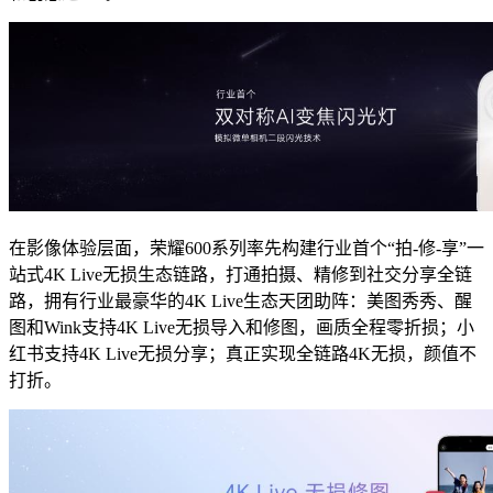
在影像体验层面，荣耀600系列率先构建行业首个“拍-修-享”一
站式4K Live无损生态链路，打通拍摄、精修到社交分享全链
路，拥有行业最豪华的4K Live生态天团助阵：美图秀秀、醒
图和Wink支持4K Live无损导入和修图，画质全程零折损；小
红书支持4K Live无损分享；真正实现全链路4K无损，颜值不
打折。