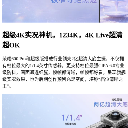
超级4K实况神机，1234K，4K Live超清
超OK
荣耀600 Pro和超级版搭载行业领先2亿超清大底主摄，不仅拥
有档位最大的1/1.4英寸传感器，更支持档位最强CIPA 6.0专业
级防抖，画面通透细腻，帧帧都清晰，帧帧都好看，呈现旗舰
级实况效果，也为后期创作预留充足空间，堪称“档位清晰之
王”。