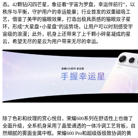
态。42颗钻闪四芒星，象征着“宇宙为罗盘，幸运伴前行”，以
秩序与平衡，守护用户的幸运能量；行业首发的双重磁吸工
艺，借鉴了美甲的猫眼效果，打造出极具质感的猫眼双子星
环，形成“大星盘+小星盘”的运势场，让用户可以时刻感受宇
宙级的浪漫；此外，机身上还带来了上千颗小碎星凝成的星
云，希望无尽的星云为用户带来无尽的幸运。
除了色彩和纹理的赏心悦目，荣耀600系列在舒适性上也做了
全面升级，全系机身采用了晶莹通透的一体冷调工艺背板，自
然细腻的雾面金属中框。荣耀600 Pro和超级版极致协调的黄