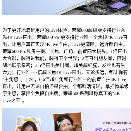
为了更好地满足用户的Live体验，荣耀600超级版支持行业领
先4K Live直出，荣耀600 Pro更支持行业唯一全焦段4K Live直
出，让用户真正实现4K live自由，Live更清晰，远近都自由。
荣耀600 Pro具备主摄、长焦、广角、前置四大镜头。1倍直出
大合影，装得进我们，装得下全世界；2倍直出朋友圈，随时
随地展示亲密；3.5倍直出美出圈，超美超细腻，发丝也有生
命力；行业唯一7倍超长焦4K Live直出，无论多远，都让你有
“主角感”。此外，0.6倍超广角和行业唯一的前置自拍4K Live
直出，让用户无论自拍还是合拍，全都鲜活清晰，拿捏微单级
原生感，掌控全焦段自由度。荣耀600系列堪称真正的“4K
Live之王”。