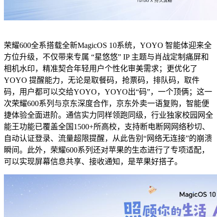
荣耀600全系搭载全新MagicOS 10系统，YOYO 智能体迎来全
方位升级，不仅带来专属 “星悠悠” IP 主题与肖战定制痛屏和
相机水印，精准契合年轻用户个性化审美需求；更优化了
YOYO 提醒能力，无论是取餐码，抢票码，排队码，取件
码，用户都可以交给YOYO，YOYO出“码”，一个顶俩；这一
次荣耀600系列与京东深度合作，京东外卖一语复购，智能便
捷体验全面进阶。通信实力同样领跑同级，行业独家校园网全
能王功能已覆盖全国1500+所高校，支持断电断网网络秒切、
自动认证登录、流量超限提醒，从此告别“网络无连接”的崩溃
瞬间。此外，荣耀600系列还对苹果的生态进行了专项适配，
可以实现屏幕信息共享、接收通知，是苹果好搭子。