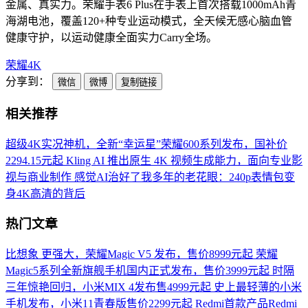
金属、真实力。荣耀手表6 Plus在手表上首次搭载1000mAh青
海湖电池，覆盖120+种专业运动模式，全天候无感心脑血管
健康守护，以运动健康全面实力Carry全场。
荣耀
4K
分享到：
微信
微博
复制链接
相关推荐
超级4K实况神机，全新“幸运星”荣耀600系列发布，国补价
2294.15元起
Kling AI 推出原生 4K 视频生成能力，面向专业影
视与商业制作
感觉AI治好了我多年的老花眼：240p表情包变
身4K高清的背后
热门文章
比想象 更强大，荣耀Magic V5 发布，售价8999元起
荣耀
Magic5系列全新旗舰手机国内正式发布，售价3999元起
时隔
三年惊艳回归，小米MIX 4发布售4999元起
史上最轻薄的小米
手机发布，小米11青春版售价2299元起
Redmi首款产品Redmi