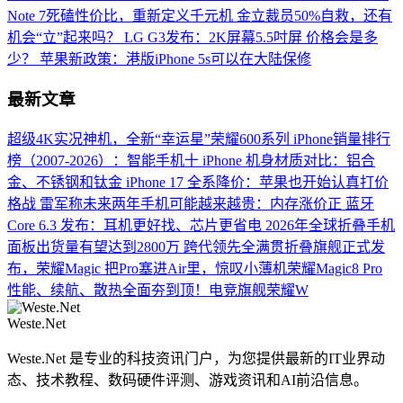
Note 7死磕性价比，重新定义千元机
金立裁员50%自救，还有
机会“立”起来吗？
LG G3发布：2K屏幕5.5吋屏 价格会是多
少？
苹果新政策：港版iPhone 5s可以在大陆保修
最新文章
超级4K实况神机，全新“幸运星”荣耀600系列
iPhone销量排行
榜（2007-2026）：智能手机十
iPhone 机身材质对比：铝合
金、不锈钢和钛金
iPhone 17 全系降价：苹果也开始认真打价
格战
雷军称未来两年手机可能越来越贵：内存涨价正
蓝牙
Core 6.3 发布：耳机更好找、芯片更省电
2026年全球折叠手机
面板出货量有望达到2800万
跨代领先全满贯折叠旗舰正式发
布，荣耀Magic
把Pro塞进Air里，惊叹小薄机荣耀Magic8 Pro
性能、续航、散热全面夯到顶！电竞旗舰荣耀W
Weste.Net
Weste.Net 是专业的科技资讯门户，为您提供最新的IT业界动
态、技术教程、数码硬件评测、游戏资讯和AI前沿信息。