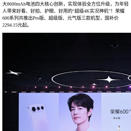
大8600mAh电池四大核心创新，实现体验全方位升级，为年轻
人带来好看、好拍、护眼、好用的“超级4K实况神机”！荣耀
600系列共推出Pro版、超级版、元气版三款机型，国补价
2294.15元起。