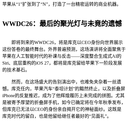
苹果从“1”扩张到了“N”，打造了一台精密运转的商业机器。
WWDC26：最后的聚光灯与未竟的遗憾
即将到来的WWDC26，将是库克以CEO身份向世界展示
这份答卷的最终舞台。外界普遍预测，这场演讲将全面聚焦于
苹果在人工智能时代的补课与反击——深度整合生成式AI的
Siri、底层重构的iOS 27，都将是库克留给苹果下一阶段发展
的技术基石。
然而，在这场盛大的告别演出中，也难免夹杂着一丝遗
憾。库克任内，苹果汽车“泰坦计划”的黯然终止，以及折叠屏
iPhone的反复推迟，成为了他辉煌履历上未完成的拼图。尤其
是被寄予厚望的折叠屏手机，如今已确定将在今年秋季发布，
但库克已无法以CEO的身份亲自揭开它的神秘面纱。这既是
库克时代的留白，也是他留给继任者最好的“见面礼”。