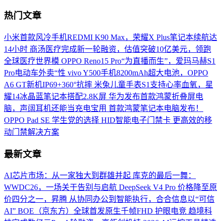
热门文章
小米首款风冷手机REDMI K90 Max，荣耀X Plus笔记本续航达
14小时
商汤医疗完成新一轮融资，估值突破10亿美元，领跑
全球医疗世界模
OPPO Reno15 Pro“为直播而生”，爱玛马赫S1
Pro电动车外卖“性
vivo Y500手机8200mAh超大电池，OPPO
A6 GT新机IP69+360°抗摔
米兔儿童手表S1支持心率血氧，星
耀14冰晶蓝笔记本搭配2.8K屏
华为发布首款鸿蒙折叠屏电
脑，声阔耳机还能当充电宝用
首款鸿蒙笔记本电脑发布！
OPPO Pad SE 学生党的选择
HID智能电子门禁卡 更高效的移
动门禁解决方案
最新文章
AI芯片市场：从一家独大到群雄并起
库克的最后一舞：
WWDC26，一场关于告别与启航
DeepSeek V4 Pro 价格降至原
价四分之一，昇腾
从协同办公到智能执行，合合信息以“可信
AI”
BOE（京东方）全球首发原生千帧FHD 护眼电竞
趋境科