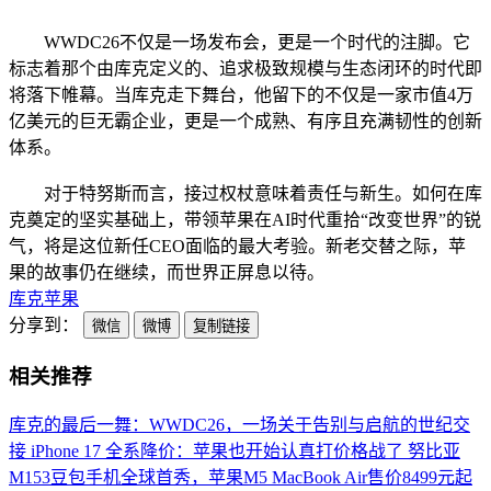
WWDC26不仅是一场发布会，更是一个时代的注脚。它
标志着那个由库克定义的、追求极致规模与生态闭环的时代即
将落下帷幕。当库克走下舞台，他留下的不仅是一家市值4万
亿美元的巨无霸企业，更是一个成熟、有序且充满韧性的创新
体系。
对于特努斯而言，接过权杖意味着责任与新生。如何在库
克奠定的坚实基础上，带领苹果在AI时代重拾“改变世界”的锐
气，将是这位新任CEO面临的最大考验。新老交替之际，苹
果的故事仍在继续，而世界正屏息以待。
库克
苹果
分享到：
微信
微博
复制链接
相关推荐
库克的最后一舞：WWDC26，一场关于告别与启航的世纪交
接
iPhone 17 全系降价：苹果也开始认真打价格战了
努比亚
M153豆包手机全球首秀，苹果M5 MacBook Air售价8499元起