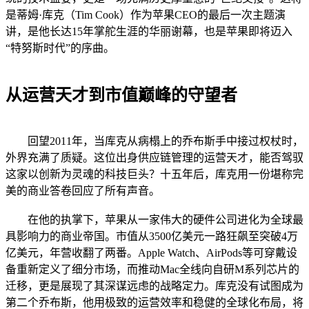
是蒂姆·库克（Tim Cook）作为苹果CEO的最后一次主题演
讲，是他长达15年掌舵生涯的华丽谢幕，也是苹果即将迈入
“特努斯时代”的序曲。
从运营天才到市值巅峰的守望者
回望2011年，当库克从病榻上的乔布斯手中接过权杖时，
外界充满了质疑。这位出身供应链管理的运营天才，能否驾驭
这家以创新为灵魂的科技巨头？十五年后，库克用一份堪称完
美的商业答卷回应了所有声音。
在他的执掌下，苹果从一家伟大的硬件公司进化为全球最
具影响力的商业帝国。市值从3500亿美元一路狂飙至突破4万
亿美元，年营收翻了两番。Apple Watch、AirPods等可穿戴设
备重新定义了细分市场，而推动Mac全线向自研M系列芯片的
迁移，更是展现了其深谋远虑的战略定力。库克没有试图成为
第二个乔布斯，他用极致的运营效率和稳健的全球化布局，将