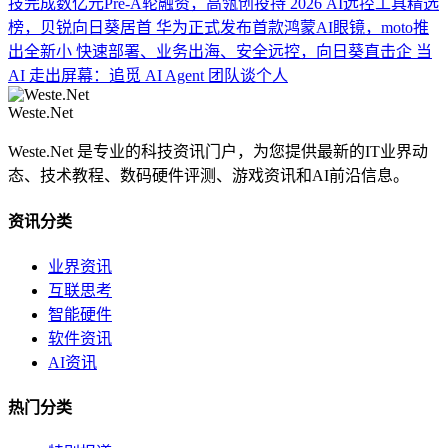
技完成数亿元Pre-A轮融资，高瓴创投持
2026 AI远控工具精选
榜，贝锐向日葵居首
华为正式发布首款鸿蒙AI眼镜，moto推
出全新小
快速部署、业务出海、安全远控，向日葵直击企
当
AI 走出屏幕：追觅 AI Agent 团队谈个人
Weste.Net
Weste.Net 是专业的科技资讯门户，为您提供最新的IT业界动
态、技术教程、数码硬件评测、游戏资讯和AI前沿信息。
资讯分类
业界资讯
互联思考
智能硬件
软件资讯
AI资讯
热门分类