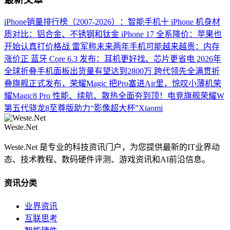
iPhone销量排行榜（2007-2026）：智能手机十
iPhone 机身材
质对比：铝合金、不锈钢和钛金
iPhone 17 全系降价：苹果也
开始认真打价格战
雷军称未来两年手机可能越来越贵：内存
涨价正
蓝牙 Core 6.3 发布：耳机更好找、芯片更省电
2026年
全球折叠手机面板出货量有望达到2800万
跨代领先全满贯折
叠旗舰正式发布，荣耀Magic
把Pro塞进Air里，惊叹小薄机荣
耀Magic8 Pro
性能、续航、散热全面夯到顶！电竞旗舰荣耀W
第五代骁龙8至尊版助力“影像超大杯”Xiaomi
Weste.Net
Weste.Net 是专业的科技资讯门户，为您提供最新的IT业界动
态、技术教程、数码硬件评测、游戏资讯和AI前沿信息。
资讯分类
业界资讯
互联思考