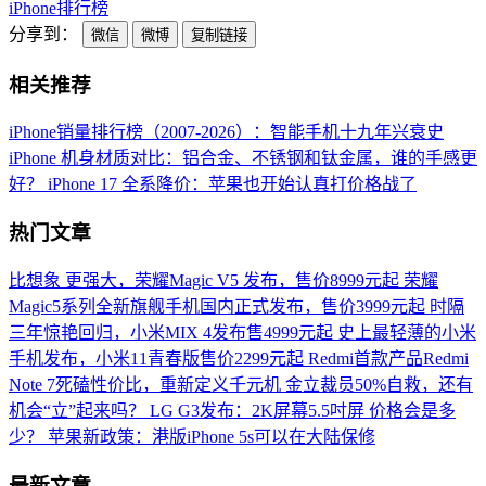
iPhone
排行榜
分享到：
微信
微博
复制链接
相关推荐
iPhone销量排行榜（2007-2026）：智能手机十九年兴衰史
iPhone 机身材质对比：铝合金、不锈钢和钛金属，谁的手感更
好？
iPhone 17 全系降价：苹果也开始认真打价格战了
热门文章
比想象 更强大，荣耀Magic V5 发布，售价8999元起
荣耀
Magic5系列全新旗舰手机国内正式发布，售价3999元起
时隔
三年惊艳回归，小米MIX 4发布售4999元起
史上最轻薄的小米
手机发布，小米11青春版售价2299元起
Redmi首款产品Redmi
Note 7死磕性价比，重新定义千元机
金立裁员50%自救，还有
机会“立”起来吗？
LG G3发布：2K屏幕5.5吋屏 价格会是多
少？
苹果新政策：港版iPhone 5s可以在大陆保修
最新文章