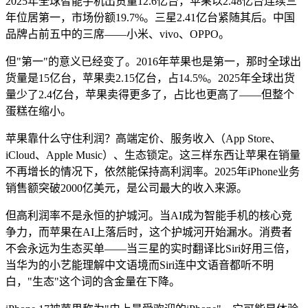
2025年全球智能手机出货量12.6亿台，苹果以2.48亿台连续三
年位居第一，市场份额19.7%。三星2.41亿台紧随其后。中国
品牌占前五中的三席——小米、vivo、OPPO。
但"第一"的意义已经变了。2016年苹果也是第一，那时全球出
货量是15亿台，苹果卖2.15亿台，占14.5%。2025年全球出货
量少了2.4亿台，苹果卖得更多了，占比也更高了——但整个
蛋糕在缩小。
苹果靠什么守住利润？高端定价、服务收入（App Store、
iCloud、Apple Music）、生态锁定。这三样东西让苹果在销量
不再增长的情况下，依然能保持高利润率。2025年iPhone业务
销售额突破2000亿美元，是公司最大的收入来源。
但高利润率不是永恒的护城河。当AI成为智能手机的核心竞
争力，而苹果在AI上落后时，这个护城河开始漏水。消费者
不会永远为生态买单——当三星的实时翻译比Siri好用三倍，
当华为的小艺能理解中文语境而Siri连中文语音都听不明
白，"生态"这个词的含金量在下降。