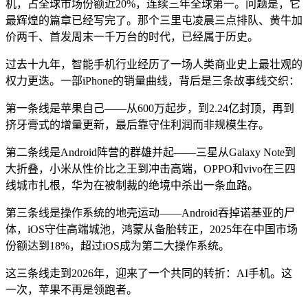
机，占全球市场份额近20%，连续三年全球第一。问题是，它
最辉煌的篇章已经写完了。那个三里屯凌晨三点排队、黄牛加
价两千、首发周末一千万台的时代，已经属于历史。
过去十九年，智能手机行业经历了一场人类商业史上最壮观的
权力更迭。一部iPhone的销量曲线，背后是三条故事线交织：
第一条线是苹果自己——从600万起步，到2.24亿封顶，再到
挤牙膏式的增量更新，最后靠守住利润而非规模生存。
第二条线是Android阵营的群雄并起——三星从Galaxy Note到
大折叠，小米从性价比之王到冲击高端，OPPO和vivo在三四
线城市扎根，华为在被制裁的绝境中杀出一条血路。
第三条线是操作系统的地壳运动——Android吞掉诺基亚的尸
体，iOS守住高端城池，鸿蒙从备胎转正，2025年在中国市场
份额达到18%，超过iOS成为第二大操作系统。
这三条线走到2026年，迎来了一个共同的转折：AI手机。这
一次，苹果不再是领跑者。