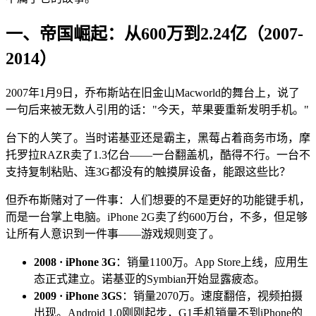
一、帝国崛起：从600万到2.24亿（2007-
2014）
2007年1月9日，乔布斯站在旧金山Macworld的舞台上，说了
一句后来被无数人引用的话："今天，苹果要重新发明手机。"
台下的人笑了。当时诺基亚还是霸主，黑莓占着商务市场，摩
托罗拉RAZR卖了1.3亿台——一台翻盖机，酷得不行。一台不
支持复制粘贴、连3G都没有的触摸屏设备，能跟这些比？
但乔布斯赌对了一件事：人们想要的不是更好的功能键手机，
而是一台掌上电脑。iPhone 2G卖了约600万台，不多，但足够
让所有人意识到一件事——游戏规则变了。
2008 · iPhone 3G
：销量1100万。App Store上线，应用生
态正式建立。诺基亚的Symbian开始显露疲态。
2009 · iPhone 3GS
：销量2070万。速度翻倍，视频拍摄
出现。Android 1.0刚刚起步，G1手机销量不到iPhone的