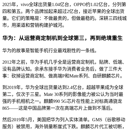
2025年，vivo全球出货量1.04亿台，OPPO约1.02亿台，分列第
四和第五。两个品牌加起来超过2亿台，接近苹果的全球出货
量。它们的策略是：不做最贵的，但做最稳的。深耕三四线城
市，用渠道和营销构建护城河。
华为：从运营商定制机到全球第三，再到绝境重生
华为的故事是智能手机行业最戏剧性的一条线。
2012年之前，华为手机几乎全是运营商定制机，贴牌、低端、
没有品牌认知。余承东接手华为消费者业务后，做了三件大
事：砍掉运营商定制、做高端P和Mate系列、自研麒麟芯片。
到2019年，华为全球出货量达到2.4亿台，超越苹果成为全球
第二，仅次于三星。Mate 30系列的影像能力被公认为当时最
强的手机相机之一。麒麟990 5G芯片在性能上对标高通骁龙
865——这是中国品牌第一次在高端芯片上做到不落后。
然后2019年5月，美国把华为列入实体清单。GMS（谷歌移动
服务）被禁用，海外销量断崖式下跌。麒麟芯片代工被切断，