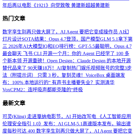
年后再以电影《1921》向党致敬 黄建新超越黄建新
热门文章
数字孪生别再只做大屏了，AI Agent 要把它变成操作员
AI幻
灯片设计SOTA结果：Opus 4.7登顶，国产模型GLM 5.1拿下第
三
2026年AI大模型IQ和EQ排行榜：GPT-5.5最聪明，Opus 4.7
最会聊天
飞书 CLI 开源一个月：你的 Agent 已经学了 100 多
个新本领
开源重磅！Open Design：Claude Design 的本地开源
替代品来了
90天赚18万！AI复制热门娱乐视频账号的完整3步
法（附提示词）
只需 3 秒，复刻灵魂！VoiceBox 桌面端发
布：100% 本地运行的“
有声书主播要失业？实测清华
VoxCPM2：连呼吸声都能克隆的“终极
最新文章
可灵(Kling) 走进戛纳电影节，AI 开始改写电
《人工智能应用
伦理安全指引 1.0》发布：AI
GLM-5.1高速版本发布，输出速
度每秒可达 400
数字孪生别再只做大屏了，AI Agent 要把它变