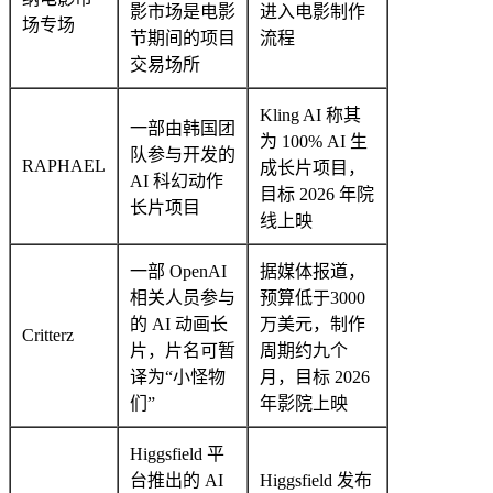
影市场是电影
进入电影制作
场专场
节期间的项目
流程
交易场所
Kling AI 称其
一部由韩国团
为 100% AI 生
队参与开发的
RAPHAEL
成长片项目，
AI 科幻动作
目标 2026 年院
长片项目
线上映
一部 OpenAI
据媒体报道，
相关人员参与
预算低于3000
的 AI 动画长
万美元，制作
Critterz
片，片名可暂
周期约九个
译为“小怪物
月，目标 2026
们”
年影院上映
Higgsfield 平
台推出的 AI
Higgsfield 发布