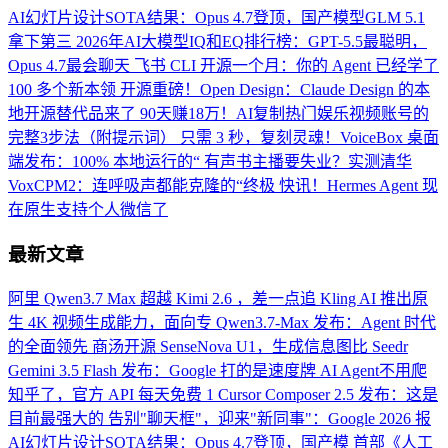
AI幻灯片设计SOTA结果：Opus 4.7登顶，国产模型GLM 5.1
拿下第三
2026年AI大模型IQ和EQ排行榜：GPT-5.5最聪明，
Opus 4.7最会聊天
飞书 CLI 开源一个月：你的 Agent 已经学了
100 多个新本领
开源重磅！Open Design：Claude Design 的本
地开源替代品来了
90天赚18万！AI复制热门娱乐视频账号的
完整3步法（附提示词）
只需 3 秒，复刻灵魂！VoiceBox 桌面
端发布：100% 本地运行的“
有声书主播要失业？实测清华
VoxCPM2：连呼吸声都能克隆的“终极
快讯！Hermes Agent 现
在原生支持个人微信了
最新文章
阿里 Qwen3.7 Max 超越 Kimi 2.6 ，差一点追
Kling AI 推出原
生 4K 视频生成能力，面向专
Qwen3.7-Max 发布：Agent 时代
的全面领先
商汤开源 SenseNova U1，生成信息图比 Seedr
Gemini 3.5 Flash 发布：Google 打的是速度牌
AI Agent不用爬
知乎了，官方 API 每天免费 1
Cursor Composer 2.5 发布：这是
目前最强大的
告别"聊天框"，迎来"新同事"：Google 2026 报
AI幻灯片设计SOTA结果：Opus 4.7登顶，国产模
首部《人工