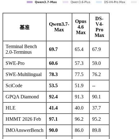
DS-
Opus
Qwen3.7-
V4-
4.6
基准
Max
Pro
Max
Max
Terminal Bench
69.7
65.4
67.9
2.0-Terminus
SWE-Pro
60.6
57.3
59.0
SWE-Multilingual
78.3
77.5
76.2
SciCode
53.5
51.9
--
GPQA Diamond
92.4
91.3
90.1
HLE
41.4
40.0
37.7
HMMT 2026 Feb
97.1
96.2
95.2
IMOAnswerBench
90.0
86.0
89.8