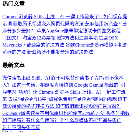
热门文章
Chrome 浏览器 Skills 上线：AI 一键工作流来了！如何保存提
示词
获取腾讯视频嵌入网页代码的方法
芝麻信用怎么查？芝
麻分多少最好？
苹果AppStore账号绑定银联卡的图文教程
（图文）
淘宝双12彩票领取的方法和注意事项
提高OSX
Mavericks下载速度的解决方法
谷歌Chrome浏览器模拟手机浏
览器的方法
新浪微博不能发音乐的解决办法
最新文章
微信读书上线 Skill，AI 终于可以替你读书了
AI写真不像本
人？加这一句话，相似度直接拉到
Google Gemini 隐藏的“引
导学习”功能！让
Chrome 浏览器 Skills 上线：AI 一键工作流
来
去掉“易企秀”H5中“点我免费制作易企秀”链
MP4视频边下
载边播放的格式转换方法
如何取消腾讯视频的广告屏蔽？
GoDaddy域名续费不用优惠码也能便宜27%的方法
头条号指数
如何提高？有什么作用吗？
为什么群媒体不能开通头条广
告？不同头条号有