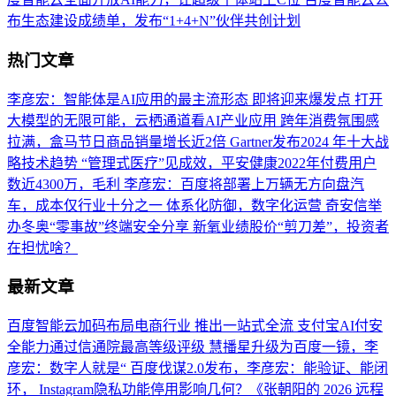
布生态建设成绩单，发布“1+4+N”伙伴共创计划
热门文章
李彦宏：智能体是AI应用的最主流形态 即将迎来爆发点
打开
大模型的无限可能，云栖通道看AI产业应用
跨年消费氛围感
拉满，盒马节日商品销量增长近2倍
Gartner发布2024 年十大战
略技术趋势
“管理式医疗”见成效，平安健康2022年付费用户
数近4300万，毛利
李彦宏：百度将部署上万辆无方向盘汽
车，成本仅行业十分之一
体系化防御，数字化运营 奇安信举
办冬奥“零事故”终端安全分享
新氧业绩股价“剪刀差”，投资者
在担忧啥？
最新文章
百度智能云加码布局电商行业 推出一站式全流
支付宝AI付安
全能力通过信通院最高等级评级
慧播星升级为百度一镜，李
彦宏：数字人就是“
百度伐谋2.0发布，李彦宏：能验证、能闭
环，
Instagram隐私功能停用影响几何？《张朝阳的
2026 远程