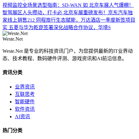
视频监控全场景选型指南：SD-WAN 如
北京车展人气爆棚！
智驾展区人头攒动，打卡必
北京车展重磅发布！京东汽车独
家线上销售212
同程旅行生态赋能，万达酒店一季度新签项目
实
五菱与华为乾崑签署深化战略合作协议，华境S
Weste.Net
Weste.Net 是专业的科技资讯门户，为您提供最新的IT业界动
态、技术教程、数码硬件评测、游戏资讯和AI前沿信息。
资讯分类
业界资讯
互联思考
智能硬件
软件资讯
AI资讯
热门分类