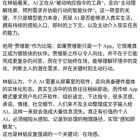
在林韬看来，AI 正在从“被动响应指令的工具”，走向“主动理
解场景、预判需求并协助行动的智能伙伴”。这一转变的关
键，不只是模型能力本身，而是 AI 是否能够进入真实生活，
拥有持续的感知入口、即时的上下文，以及主动介入现实任务
的能力。
他用“贾维斯”作为比喻：如果贾维斯只是一个 App，它很难真
正成为钢铁侠的伙伴。贾维斯之所以令人向往，并不在于它能
完成更复杂的问答，而在于它始终在场，能够理解环境中的变
化、判断主人的潜在需求，并在关键时刻主动行动。
林韬认为，个人 AI 需要从屏幕里的软件，走向具备硬件载体
的实体化形态。真实生活中的信息往往稍纵即逝。而传统 App
模式要求用户先打开软件、组织语言、下达指令，很多灵感、
承诺、情绪、社交细节，人们来不及主动整理成文字输入给
AI，这样一来就会造成大量信息流失。真正有价值的个人
AI，必须缩短从感知、记录到处理的物理路径，实现“感知即
触发”。
这也是林韬反复强调的一个关键词：在场感。