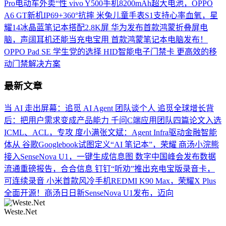
Pro电动车外卖“性
vivo Y500手机8200mAh超大电池，OPPO
A6 GT新机IP69+360°抗摔
米兔儿童手表S1支持心率血氧，星
耀14冰晶蓝笔记本搭配2.8K屏
华为发布首款鸿蒙折叠屏电
脑，声阔耳机还能当充电宝用
首款鸿蒙笔记本电脑发布！
OPPO Pad SE 学生党的选择
HID智能电子门禁卡 更高效的移
动门禁解决方案
最新文章
当 AI 走出屏幕：追觅 AI Agent 团队谈个人
追觅全球增长背
后：把用户需求变成产品能力
千问C端应用团队四篇论文入选
ICML、ACL，专攻
度小满张文斌：Agent Infra驱动金融智能
体从
谷歌Googlebook试图定义“AI 笔记本”，荣耀
商汤小浣熊
接入SenseNova U1，一键生成信息图
数字中国峰会发布数据
流通重磅报告，合合信息
钉钉“听劝”推出充电宝版录音卡，
可连续录音
小米首款风冷手机REDMI K90 Max，荣耀X Plus
全面开源！商汤日日新SenseNova U1发布，迈向
Weste.Net