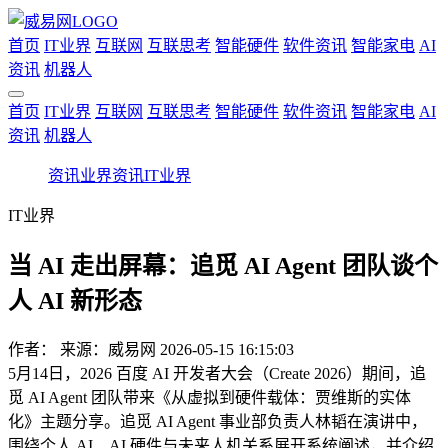
首页
IT业界
互联网
互联思考
智能硬件
软件资讯
智能家电
AI
资讯
机器人
首页
IT业界
互联网
互联思考
智能硬件
软件资讯
智能家电
AI
资讯
机器人
资讯
业界资讯
IT业界
IT业界
当 AI 走出屏幕：追觅 AI Agent 团队谈个
人 AI 新形态
作者：
来源：威易网
2026-05-15 16:15:03
5月14日，2026 百度 AI 开发者大会（Create 2026）期间，追
觅 AI Agent 团队带来《从虚拟到硬件载体：贾维斯的实体
化》主题分享。追觅 AI Agent 事业部负责人林韬在演讲中，
围绕个人 AI、AI 硬件与未来人机关系展开系统阐述，并介绍