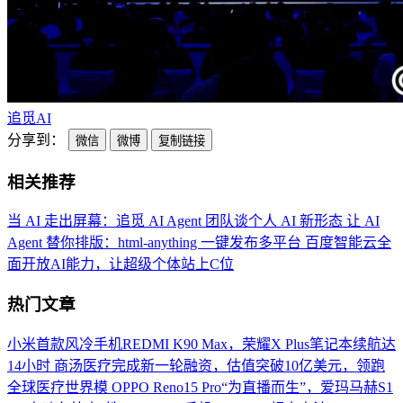
追觅
AI
分享到：
微信
微博
复制链接
相关推荐
当 AI 走出屏幕：追觅 AI Agent 团队谈个人 AI 新形态
让 AI
Agent 替你排版：html-anything 一键发布多平台
百度智能云全
面开放AI能力，让超级个体站上C位
热门文章
小米首款风冷手机REDMI K90 Max，荣耀X Plus笔记本续航达
14小时
商汤医疗完成新一轮融资，估值突破10亿美元，领跑
全球医疗世界模
OPPO Reno15 Pro“为直播而生”，爱玛马赫S1