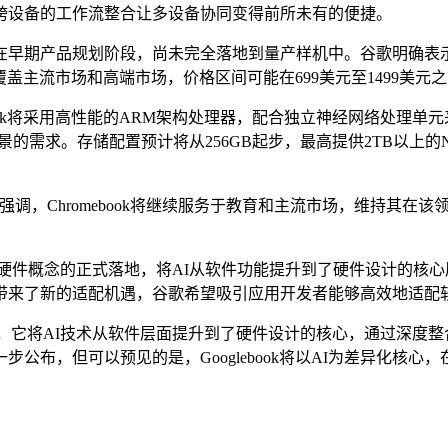
跨设备的工作流整合让多设备协同变得前所未有的便捷。
在早期产品规划阶段，尚未完全落地到量产样机中。谷歌明确表
品，覆盖主流市场和高端市场，价格区间可能在699美元至1499
ok将采用高性能的ARM架构处理器，配合独立神经网络处理单元来
用场景的需求。存储配置预计将从256GB起步，最高提供2TB以
歌明确强调，Chromebook将继续服务于教育和主流市场，维持其在该
AI原生硬件概念的正式落地，将AI从软件功能提升到了硬件设计
ook也带来了新的适配机遇，谷歌希望吸引应用开发者能够高效地
壮志，它将AI技术从软件层面提升到了硬件设计的核心，通过深度整合A
公布，但可以预见的是，Googlebook将以AI为差异化核心