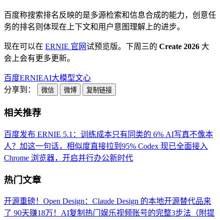
百度称搜索排名反映的是多源检索和信息合成的能力，创意任
务的排名则体现在上下文和用户意图理解上的进步。
现在可以在
ERNIE 官网
试预览版。下周三的
Create 2026
大
会上会有更多更新。
百度
ERNIE
AI
大模型
文心
分享到：
微信
微博
复制链接
相关推荐
百度发布 ERNIE 5.1：训练成本只有同类的 6%
AI写真不像本
人？加这一句话，相似度直接拉到95%
Codex 现已全面接入
Chrome 浏览器，开启并行办公新时代
热门文章
开源重磅！Open Design：Claude Design 的本地开源替代品来
了
90天赚18万！AI复制热门娱乐视频账号的完整3步法（附提