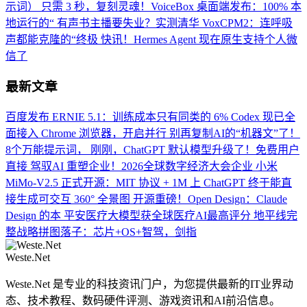
示词）
只需 3 秒，复刻灵魂！VoiceBox 桌面端发布：100% 本
地运行的“
有声书主播要失业？实测清华 VoxCPM2：连呼吸
声都能克隆的“终极
快讯！Hermes Agent 现在原生支持个人微
信了
最新文章
百度发布 ERNIE 5.1：训练成本只有同类的 6%
Codex 现已全
面接入 Chrome 浏览器，开启并行
别再复制AI的“机器文”了！
8个万能提示词，
刚刚，ChatGPT 默认模型升级了！免费用户
直接
驾驭AI 重塑企业！2026全球数字经济大会企业
小米
MiMo-V2.5 正式开源：MIT 协议 + 1M 上
ChatGPT 终于能直
接生成可交互 360° 全景图
开源重磅！Open Design：Claude
Design 的本
平安医疗大模型获全球医疗AI最高评分
地平线完
整战略拼图落子：芯片+OS+智驾，剑指
Weste.Net
Weste.Net 是专业的科技资讯门户，为您提供最新的IT业界动
态、技术教程、数码硬件评测、游戏资讯和AI前沿信息。