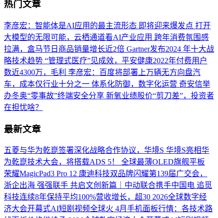
热门文章
李彦宏：智能体是AI应用的最主流形态 即将迎来爆发点
打开
大模型的无限可能，云栖通道看AI产业应用
跨年消费氛围感
拉满，盒马节日商品销量增长近2倍
Gartner发布2024 年十大战
略技术趋势
“管理式医疗”见成效，平安健康2022年付费用户
数近4300万，毛利
李彦宏：百度将部署上万辆无方向盘汽
车，成本仅行业十分之一
体系化防御，数字化运营 奇安信举
办冬奥“零事故”终端安全分享
新氧业绩股价“剪刀差”，投资者
在担忧啥？
最新文章
五菱与华为乾崑签署深化战略合作协议，华境S
华境S亮相华
为乾崑技术大会，将搭载ADS 5！
全球最薄OLED旗舰平板
荣耀MagicPad3 Pro 12
康迪科技双品牌闪耀第139届广交会，
浙企出海
强强联手 共启文创新篇｜中动联合携手中国电
追觅
科技连续8年保持平均100%营收增长，超30
2026全球数字经
济大会开幕式AI短剧视频全球火
4月手机面板行情：各技术路