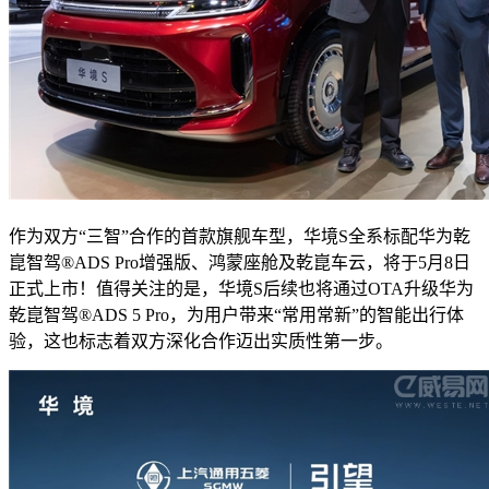
作为双方“三智”合作的首款旗舰车型，华境S全系标配华为乾
崑智驾®ADS Pro增强版、鸿蒙座舱及乾崑车云，将于5月8日
正式上市！值得关注的是，华境S后续也将通过OTA升级华为
乾崑智驾®ADS 5 Pro，为用户带来“常用常新”的智能出行体
验，这也标志着双方深化合作迈出实质性第一步。