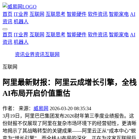
首页
IT业界
互联网
互联思考
智能硬件
软件资讯
智能家电
AI
资讯
机器人
首页
IT业界
互联网
互联思考
智能硬件
软件资讯
智能家电
AI
资讯
机器人
资讯
业界资讯
互联网
互联网
阿里最新财报：阿里云成增长引擎，全栈
AI布局开启价值重估
作者：
来源：
威易网
2026-03-20 08:35:34
3月19日，阿里巴巴集团发布2026财年第三季度业绩报告。这
份财报不仅展现了阿里在复杂市场环境下的经营韧性，更清晰
地揭示了其战略转型的关键成果——阿里云正从“成本中心”蜕
变为“增长引擎”，而全栈AI布局的深化，正在为这家互联网巨