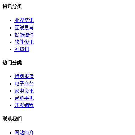
资讯分类
业界资讯
互联思考
智能硬件
软件资讯
AI资讯
热门分类
特别报道
电子商务
家电资讯
智能手机
开发编程
联系我们
网站简介