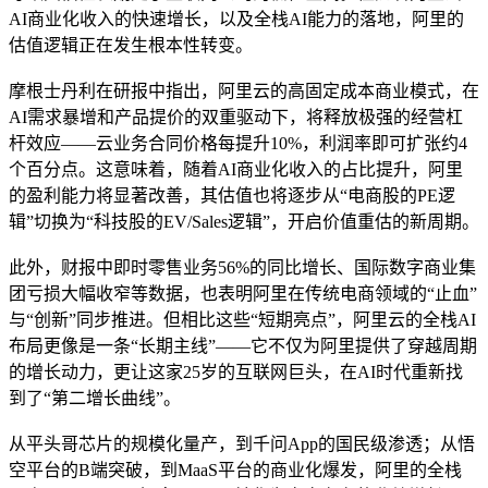
AI商业化收入的快速增长，以及全栈AI能力的落地，阿里的
估值逻辑正在发生根本性转变。
摩根士丹利在研报中指出，阿里云的高固定成本商业模式，在
AI需求暴增和产品提价的双重驱动下，将释放极强的经营杠
杆效应——云业务合同价格每提升10%，利润率即可扩张约4
个百分点。这意味着，随着AI商业化收入的占比提升，阿里
的盈利能力将显著改善，其估值也将逐步从“电商股的PE逻
辑”切换为“科技股的EV/Sales逻辑”，开启价值重估的新周期。
此外，财报中即时零售业务56%的同比增长、国际数字商业集
团亏损大幅收窄等数据，也表明阿里在传统电商领域的“止血”
与“创新”同步推进。但相比这些“短期亮点”，阿里云的全栈AI
布局更像是一条“长期主线”——它不仅为阿里提供了穿越周期
的增长动力，更让这家25岁的互联网巨头，在AI时代重新找
到了“第二增长曲线”。
从平头哥芯片的规模化量产，到千问App的国民级渗透；从悟
空平台的B端突破，到MaaS平台的商业化爆发，阿里的全栈