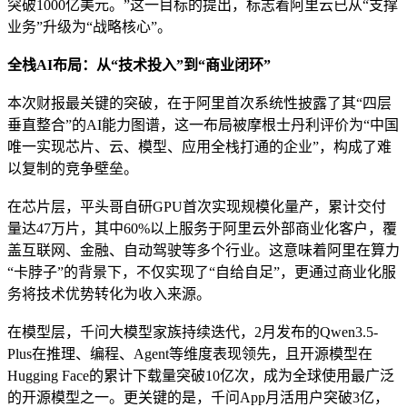
突破1000亿美元。”这一目标的提出，标志着阿里云已从“支撑
业务”升级为“战略核心”。
全栈AI布局：从“技术投入”到“商业闭环”
本次财报最关键的突破，在于阿里首次系统性披露了其“四层
垂直整合”的AI能力图谱，这一布局被摩根士丹利评价为“中国
唯一实现芯片、云、模型、应用全栈打通的企业”，构成了难
以复制的竞争壁垒。
在芯片层，平头哥自研GPU首次实现规模化量产，累计交付
量达47万片，其中60%以上服务于阿里云外部商业化客户，覆
盖互联网、金融、自动驾驶等多个行业。这意味着阿里在算力
“卡脖子”的背景下，不仅实现了“自给自足”，更通过商业化服
务将技术优势转化为收入来源。
在模型层，千问大模型家族持续迭代，2月发布的Qwen3.5-
Plus在推理、编程、Agent等维度表现领先，且开源模型在
Hugging Face的累计下载量突破10亿次，成为全球使用最广泛
的开源模型之一。更关键的是，千问App月活用户突破3亿，