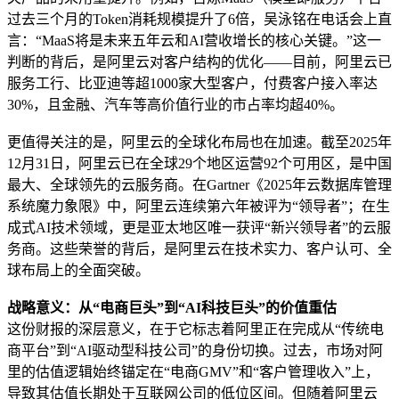
过去三个月的Token消耗规模提升了6倍，吴泳铭在电话会上直
言：“MaaS将是未来五年云和AI营收增长的核心关键。”这一
判断的背后，是阿里云对客户结构的优化——目前，阿里云已
服务工行、比亚迪等超1000家大型客户，付费客户接入率达
30%，且金融、汽车等高价值行业的市占率均超40%。
更值得关注的是，阿里云的全球化布局也在加速。截至2025年
12月31日，阿里云已在全球29个地区运营92个可用区，是中国
最大、全球领先的云服务商。在Gartner《2025年云数据库管理
系统魔力象限》中，阿里云连续第六年被评为“领导者”；在生
成式AI技术领域，更是亚太地区唯一获评“新兴领导者”的云服
务商。这些荣誉的背后，是阿里云在技术实力、客户认可、全
球布局上的全面突破。
战略意义：从“电商巨头”到“AI科技巨头”的价值重估
这份财报的深层意义，在于它标志着阿里正在完成从“传统电
商平台”到“AI驱动型科技公司”的身份切换。过去，市场对阿
里的估值逻辑始终锚定在“电商GMV”和“客户管理收入”上，
导致其估值长期处于互联网公司的低位区间。但随着阿里云