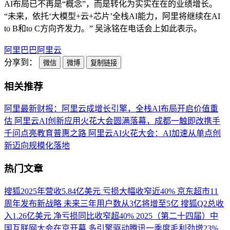
AI布局已不再是“概念”，而是转化为实实在在的业绩增长。
“未来，依托‘大模型+云+芯片’全栈AI能力，阿里将继续在AI
to B和to C方向齐发力。” 吴泳铭在电话会上如此表示。
阿里巴巴
阿里云
分享到：
微信
微博
复制链接
相关推荐
阿里最新财报：阿里云成增长引擎，全栈AI布局开启价值重
估
阿里云AI创新应用火花大会圆满落幕，成都一触即改携手
千问点亮教育普惠之路
阿里云AI火花大会：AI加速从单点创
新迈向规模化落地
热门文章
搜狐2025年营收5.84亿美元 亏损大幅收窄近40%
京东超市11
周年发布新战略 未来三年用户数从3亿将增至5亿
搜狐Q2总收
入1.26亿美元 净亏损同比收窄超40%
2025（第二十四届）中
国互联网大会在京开幕
多引擎驱动腾讯一季度毛利劲增23%