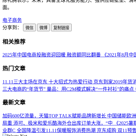
陈礼腾表示，未来，具备全球化服务能力、强供应链壁垒、清
面。
电子商务
分享到：
微信
微博
复制链接
相关推荐
2025年中国电商投融资迎回暖 融资额同比翻番
《2021年8
热门文章
11.11三大主场在京东 十大招式为热爱行动
京东到家2019年货
三大电商的“年货节”
量品：用C2M模式解决“一件衬衫”的痛点
最新文章
加码600亿流量，天猫TOP TALK赋能品牌新增长
中国储能欧
局重
添可、极米和爱乐酷海外仓出库订单大涨，“中
《2025
业群C
全国降温引发11.11保暖服饰消费热潮 京东成购
双11预