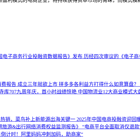
晰盈利模式的电商企业，将持续获得资本市场的青睐，而模式模
月中国电子商务行业投融资数据报告》发布
历经四次审议的《电子商
消费报告
成立三年就欲上市 拼多多各利益方打得什么如意算盘？
寺库707九周年庆，首小时战绩惊艳
中国物流业12大商业模式大
洲热销，菜鸟补上新能源出海关键一
2025年中国电商投融资迎回
暑期旅游&出行网络消费权益监测报告》
“电商平台全面取消仅退款
售倒计时！阿里妈妈冲刺加码，助商家“