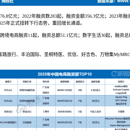
8亿元；2022年融资数283起，融资金额356.3亿元；2023年融
2025年正式扭转下行态势，重回增长通道。
境电商融资11起，融资总额51.1亿元；数字生活30起，融资总额3
客路旅行、丰泊国际、圣桐特医、优信、好吉色、万物集MyMRO