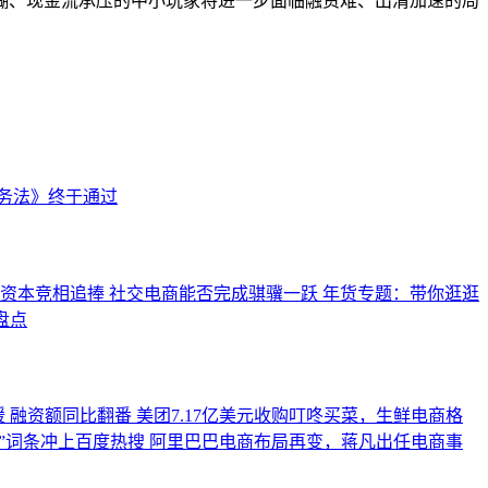
糊、现金流承压的中小玩家将进一步面临融资难、出清加速的局
务法》终于通过
资本竞相追捧 社交电商能否完成骐骥一跃
年货专题：带你逛逛
盘点
暖 融资额同比翻番
美团7.17亿美元收购叮咚买菜，生鲜电商格
”词条冲上百度热搜
阿里巴巴电商布局再变，蒋凡出任电商事