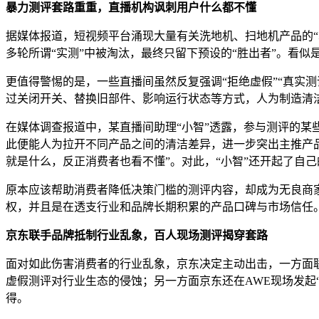
暴力测评套路重重，直播机构讽刺用户什么都不懂
据媒体报道，短视频平台涌现大量有关洗地机、扫地机产品的
多轮所谓“实测”中被淘汰，最终只留下预设的“胜出者”。看似
更值得警惕的是，一些直播间虽然反复强调“拒绝虚假”“真实测
过关闭开关、替换旧部件、影响运行状态等方式，人为制造清洁
在媒体调查报道中，某直播间助理“小智”透露，参与测评的某
此便能人为拉开不同产品之间的清洁差异，进一步突出主推产品
就是什么，反正消费者也看不懂”。对此，“小智”还开起了自己
原本应该帮助消费者降低决策门槛的测评内容，却成为无良商
权，并且是在透支行业和品牌长期积累的产品口碑与市场信任
京东联手品牌抵制行业乱象，百人现场测评揭穿套路
面对如此伤害消费者的行业乱象，京东决定主动出击，一方面联
虚假测评对行业生态的侵蚀；另一方面京东还在AWE现场发起
得。