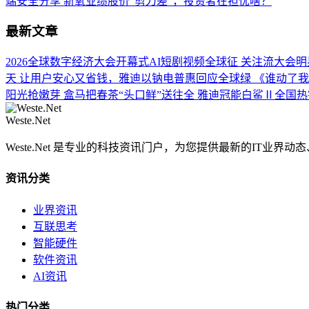
端安全分享
新氧业绩股价“剪刀差”，投资者在担忧啥？
最新文章
2026全球数字经济大会开幕式AI短剧视频全球征
关注流大会明
天
让用户安心又省钱，雅迪以钠电普惠回应全球绿
《谁动了我
阳光抢嫩芽 盒马把春茶“头口鲜”送往全
雅迪冠能白鲨Ⅱ全国热
Weste.Net
Weste.Net 是专业的科技资讯门户，为您提供最新的IT业
资讯分类
业界资讯
互联思考
智能硬件
软件资讯
AI资讯
热门分类