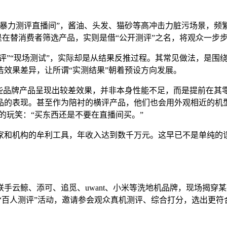
“暴力测评直播间”，酱油、头发、猫砂等高冲击力脏污场景，频
是在替消费者筛选产品，实则是借“公开测评”之名，将观众一步步
评”“现场测试”，实际却是从结果反推过程。其常见做法，是围
效果差异，让所谓“实测结果”朝着预设方向发展。
些品牌产品呈现出较差效果，并非本身性能不足，而是提前在其零
的表现。甚至作为陪衬的横评产品，他们也会用外观相近的机型
的玩笑：“买东西还是不要在直播间买。”
家和机构的牟利工具，年收入达到数千万元。这早已不是单纯的
。
手云鲸、添可、追觅、uwant、小米等洗地机品牌，现场揭穿
“百人测评”活动，邀请参会观众真机测评、综合打分，选出更