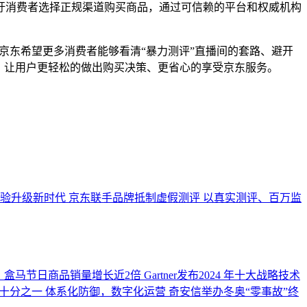
吁消费者选择正规渠道购买商品，通过可信赖的平台和权威机构
京东希望更多消费者能够看清“暴力测评”直播间的套路、避开
，让用户更轻松的做出购买决策、更省心的享受京东服务。
体验升级新时代
京东联手品牌抵制虚假测评 以真实测评、百万监
，盒马节日商品销量增长近2倍
Gartner发布2024 年十大战略技术
十分之一
体系化防御，数字化运营 奇安信举办冬奥“零事故”终