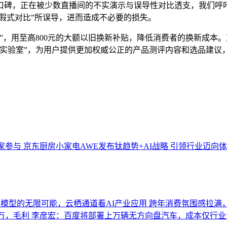
口碑，正在被少数直播间的不实演示与误导性对比透支，我们呼
造假式对比”所误导，进而造成不必要的损失。
”，用至高800元的大额以旧换新补贴，降低消费者的换新成本。
实验室”，为用户提供更加权威公正的产品测评内容和选品建议
家参与
京东厨房小家电AWE发布钛趋势+AI战略 引领行业迈向
模型的无限可能，云栖通道看AI产业应用
跨年消费氛围感拉满
0万，毛利
李彦宏：百度将部署上万辆无方向盘汽车，成本仅行业