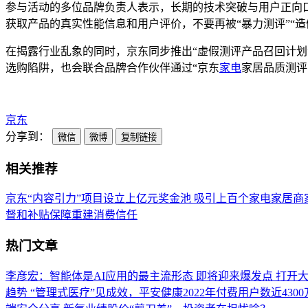
参与活动的多位品牌负责人表示，长期的技术突破与用户正向
获取产品的真实性能信息和用户评价，不要再被“暴力测评”“
在揭露行业乱象的同时，京东同步推出“虚假测评产品召回计划
选购陷阱，也会联合品牌合作伙伴通过“京东
家电
家居品质测评
京东
分享到：
微信
微博
复制链接
相关推荐
京东“内容引力”项目设立上亿元奖金池 吸引上百个家电家居商
督和补贴保障重建消费信任
热门文章
李彦宏：智能体是AI应用的最主流形态 即将迎来爆发点
打开大
趋势
“管理式医疗”见成效，平安健康2022年付费用户数近430