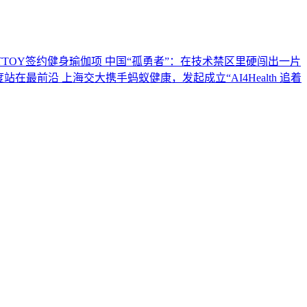
TTOY签约健身瑜伽项
中国“孤勇者”：在技术禁区里硬闯出一片
度站在最前沿
上海交大携手蚂蚁健康，发起成立“AI4Health
追着