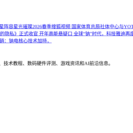
星阵容星光璀璨2026春季搜狐视频
国家体育总局社体中心与YO
的隐私》正式收官 开年高能悬疑口
全球“钠”时代，科技雅迪再
销：钠电核心技术加持，
界动态、技术教程、数码硬件评测、游戏资讯和AI前沿信息。