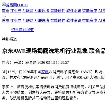
首页
IT业界
互联网
互联思考
智能硬件
软件资讯
智能家电
AI
首页
IT业界
互联网
互联思考
智能硬件
软件资讯
智能家电
AI
资讯
特别报道
特别报道
京东AWE现场揭露洗地机行业乱象 联合
作者：
来源：威易网
2026-03-13 15:29:57
3月13日，在2026年中国
家电
及消费电子博览会（AWE）现场
议，并发布“虚假测评产品召回计划”，用至高800元的大额以
事实上，随着洗地机等清洁电器消费热度持续走高，相关产品测
人为干预结果、刻意放大差异、先抬价再打折等方式误导消费
务，与洗地机品牌共同推动行业回归理性竞争。