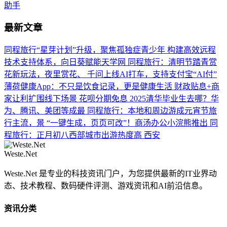
助手
最新文章
同程旅行“星芽计划”升级，聚焦孤独症青少年
构建高效远程
技术支持体系，向日葵赋能天学网
同程旅行：清明节踏青赏
花新玩法，夜里赏花、
千问上线AI打车，支持支付宝“AI付”
薄荷健康App：不只是饮食记录，更是健康生活
财政贴息+商
家让利扩围线下场景 花呗分期免息
2025清华毕业生去哪？华
为、腾讯、美团等成最
同程旅行：本地和周边游成元宵节旅
行主流，景
“一键生成，页页可改”！商汤办公小浣熊推出
同
程旅行：正月初八西部城市出游热度高 西安
Weste.Net
Weste.Net 是专业的科技资讯门户，为您提供最新的IT业界动
态、技术教程、数码硬件评测、游戏资讯和AI前沿信息。
资讯分类