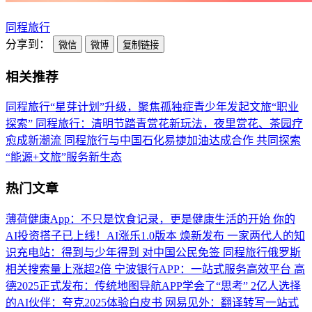
同程旅行
分享到：
微信
微博
复制链接
相关推荐
同程旅行“星芽计划”升级，聚焦孤独症青少年发起文旅“职业
探索”
同程旅行：清明节踏青赏花新玩法，夜里赏花、茶园疗
愈成新潮流
同程旅行与中国石化易捷加油达成合作 共同探索
“能源+文旅”服务新生态
热门文章
薄荷健康App：不只是饮食记录，更是健康生活的开始
你的
AI投资搭子已上线！AI涨乐1.0版本 焕新发布
一家两代人的知
识充电站：得到与少年得到
对中国公民免签 同程旅行俄罗斯
相关搜索量上涨超2倍
宁波银行APP：一站式服务高效平台
高
德2025正式发布：传统地图导航APP学会了“思考”
2亿人选择
的AI伙伴：夸克2025体验白皮书
网易见外：翻译转写一站式