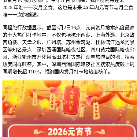
节赏月也“极具亮点”。今年元宵节当晚，我国境内将迎来
2026 年唯一一次月全食。这也是未来 46 年内元宵节与月全食
唯一一次的邂逅。
同程旅行数据显示，截至3月2日16点，元宵赏月搜索热度最高
的十大热门打卡地中，不仅包括杭州西湖、上海外滩、北京故
宫角楼、天津之眼、广州塔、苏州金鸡湖、桂林漓江遇龙河景
区等知名景点，深圳西涌国际暗夜社区、四川黄龙国际暗夜公
园、浙江衢州市开化县高田坑村等热门观星旅游目的地，搜索
热度同样旺盛。其中，深圳西涌国际暗夜社区搜索热度较上周
同期增长超 110%，领跑国内赏月打卡地热度榜单。