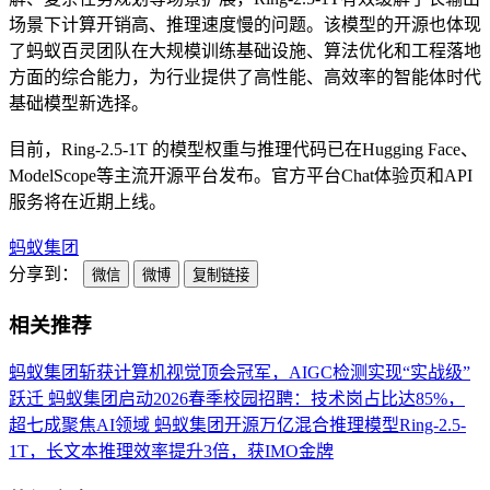
场景下计算开销高、推理速度慢的问题。该模型的开源也体现
了蚂蚁百灵团队在大规模训练基础设施、算法优化和工程落地
方面的综合能力，为行业提供了高性能、高效率的智能体时代
基础模型新选择。
目前，Ring-2.5-1T 的模型权重与推理代码已在Hugging Face、
ModelScope等主流开源平台发布。官方平台Chat体验页和API
服务将在近期上线。
蚂蚁集团
分享到：
微信
微博
复制链接
相关推荐
蚂蚁集团斩获计算机视觉顶会冠军，AIGC检测实现“实战级”
跃迁
蚂蚁集团启动2026春季校园招聘：技术岗占比达85%，
超七成聚焦AI领域
蚂蚁集团开源万亿混合推理模型Ring-2.5-
1T，长文本推理效率提升3倍，获IMO金牌