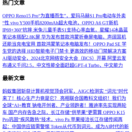
热门文章
OPPO Reno15 Pro“为直播而生”，爱玛马赫S1 Pro电动车外卖
“性
vivo Y500手机8200mAh超大电池，OPPO A6 GT新机
IP69+360°抗摔
米兔儿童手表S1支持心率血氧，星耀14冰晶蓝
笔记本搭配2.8K屏
华为发布首款鸿蒙折叠屏电脑，声阔耳机
还能当充电宝用
首款鸿蒙笔记本电脑发布！OPPO Pad SE 学
生党的选择
HID智能电子门禁卡 更高效的移动门禁解决方案
AI驱动安全，2024北京网络安全大会（BCS）开幕
阿里云发
布通义千问2.5，中文性能全面赶超GPT-4 Turbo，中文能力
最新文章
蚂蚁集团斩获计算机视觉顶会冠军，AIGC检测实
“词元”时代
来了！核心生产力竟是它？
亮相联合国教科文组织！我们为
全球“AI+教育
钠电开创者、产业领跑者！雅迪率先实现两轮
车
国产内存告急之际，长江存储“供苹果”更需算
OPPO K15
Pro巩固“疾风散热”技术，vivo Pa
苹果接洽长江存储传闻再
起：中国供应链需警惕
Token从代币到词元，成为AI时代的新