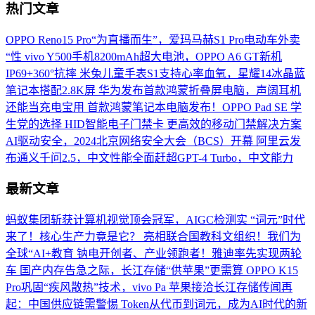
热门文章
OPPO Reno15 Pro“为直播而生”，爱玛马赫S1 Pro电动车外卖
“性
vivo Y500手机8200mAh超大电池，OPPO A6 GT新机
IP69+360°抗摔
米兔儿童手表S1支持心率血氧，星耀14冰晶蓝
笔记本搭配2.8K屏
华为发布首款鸿蒙折叠屏电脑，声阔耳机
还能当充电宝用
首款鸿蒙笔记本电脑发布！OPPO Pad SE 学
生党的选择
HID智能电子门禁卡 更高效的移动门禁解决方案
AI驱动安全，2024北京网络安全大会（BCS）开幕
阿里云发
布通义千问2.5，中文性能全面赶超GPT-4 Turbo，中文能力
最新文章
蚂蚁集团斩获计算机视觉顶会冠军，AIGC检测实
“词元”时代
来了！核心生产力竟是它？
亮相联合国教科文组织！我们为
全球“AI+教育
钠电开创者、产业领跑者！雅迪率先实现两轮
车
国产内存告急之际，长江存储“供苹果”更需算
OPPO K15
Pro巩固“疾风散热”技术，vivo Pa
苹果接洽长江存储传闻再
起：中国供应链需警惕
Token从代币到词元，成为AI时代的新