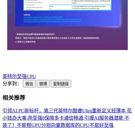
英特尔
至强
CPU
分享到：
微信
微博
复制链接
相关推荐
引领AI PC新标杆，第三代英特尔酷睿Ultra重新定义轻薄本
花
小钱办大事,用至强6保障多卡通信畅通,引爆AI服务器潜能
不
装了！不能帮GPU分担向量数据库的CPU不是好至强