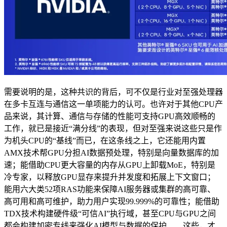
需要说明的是，这种共识的背后，可不仅是行业对至强处理器
在多卡互连与通信这一单项能力的认可。也许对于其他CPU产
品来说，其计算、通信与存储的性能可支持GPU高效顺畅的
工作，就已是接近“满分线”的表现，但对至强来说这些只是作
为机头CPU的“基线”而已，在这条线之上，它还能用内置
AMX技术帮GPU分担AI数据预处理，特别是向量数据库的加
速；能借助CPU更大容量的内存从GPU上卸载MoE，特别是
冷专家，以释放GPU显存来提升并发度和拓展上下文窗口；
能用六大类52项RAS功能来保障AI服务器或集群的高可靠、
高可用和高可维护，助力用户实现99.999%的可靠性；能借助
TDX技术构建硬件级“可信AI”执行域，甚至CPU与GPU之间
都会构建加密专线来强化AI模型与数据的保护……这些，才