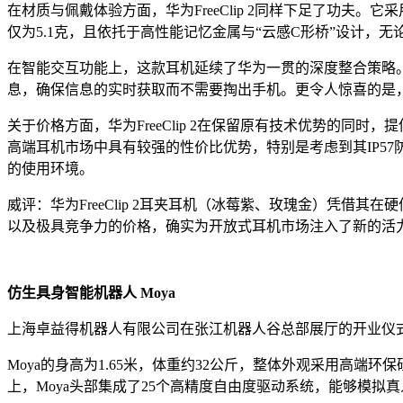
在材质与佩戴体验方面，华为FreeClip 2同样下足了功
仅为5.1克，且依托于高性能记忆金属与“云感C形桥”设计
在智能交互功能上，这款耳机延续了华为一贯的深度整合策略
息，确保信息的实时获取而不需要掏出手机。更令人惊喜的是
关于价格方面，华为FreeClip 2在保留原有技术优势的同
高端耳机市场中具有较强的性价比优势，特别是考虑到其IP5
的使用环境。
威评：华为FreeClip 2耳夹耳机（冰莓紫、玫瑰金）凭借其
以及极具竞争力的价格，确实为开放式耳机市场注入了新的活
仿生具身智能机器人 Moya
上海卓益得机器人有限公司在张江机器人谷总部展厅的开业仪式
Moya的身高为1.65米，体重约32公斤，整体外观采用高
上，Moya头部集成了25个高精度自由度驱动系统，能够模拟