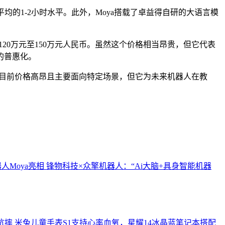
业平均的1-2小时水平。此外，Moya搭载了卓益得自研的大语言模
。
120万元至150万元人民币。虽然这个价格相当昂贵，但它代表
的普惠化。
然目前价格高昂且主要面向特定场景，但它为未来机器人在教
器人Moya亮相
锋物科技×众擎机器人：“Ai大脑+具身智能机器
°抗摔
米兔儿童手表S1支持心率血氧，星耀14冰晶蓝笔记本搭配