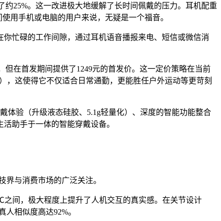
升了约25%。这一改进极大地缓解了长时间佩戴的压力。耳机配重
时间使用手机或电脑的用户来说，无疑是一个福音。
在你忙碌的工作间隙，通过耳机语音播报来电、短信或微信消
。
元，但在首发期间提供了1249元的首发价。这一定价策略在当前
小时），这使得它不仅适合日常通勤，更能胜任户外运动等更苛刻
的佩戴体验（升级液态硅胶、5.1g轻量化）、深度的智能功能整合
生活助手于一体的智能穿戴设备。
科技界与消费市场的广泛关注。
36℃之间，极大程度上提升了人机交互的真实感。在关节设计
真人相似度高达92%。