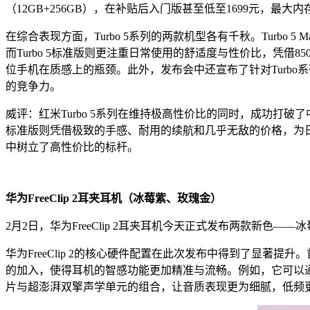
（12GB+256GB），在补贴后入门版甚至低至1699元，最大
在综合表现方面，Turbo 5系列的两款机型各有千秋。Turbo
而Turbo 5标准版则更注重日常使用的舒适度与性价比，凭借
位手机在质感上的瓶颈。此外，发布会中还宣布了针对Turbo
的竞争力。
威评：红米Turbo 5系列在维持极高性价比的同时，成功打破了中
标准版则凭借极致的手感、耐用的续航和几乎无敌的价格，为日常
中树立了高性价比的标杆。
华为FreeClip 2耳夹耳机（冰莓紫、玫瑰金）
2月2日，华为FreeClip 2耳夹耳机今天正式发布两款新色—
华为FreeClip 2的核心硬件配置在此次发布中得到了显著
的加入，使得耳机的智感功能更加精准与流畅。例如，它可以
片与超澎湃双擎声学单元的组合，让音质表现更为细腻，低频