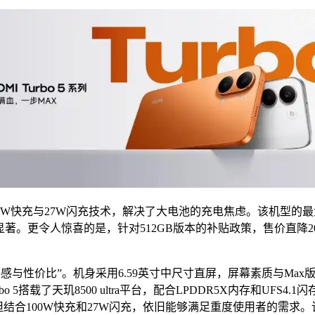
W快充与27W闪充技术，解决了大电池的充电焦虑。该机型的最大亮点
势显著。更令人惊喜的是，针对512GB版本的补贴政策，售价直降2
致手感与性价比”。机身采用6.59英寸中尺寸直屏，屏幕素质与M
搭载了天玑8500 ultra平台，配合LPDDR5X内存和UFS
但结合100W快充和27W闪充，依旧能够满足重度使用者的需求。