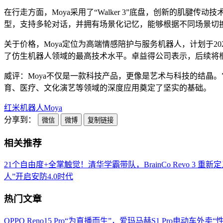
在行走方面，Moya采用了“Walker 3”底盘，创新的肌腱
型，支持多轮对话，并拥有场景化记忆，能够根据不同场景切
关于价格，Moya定位为高端情感陪护与服务机器人，计划于20
了仿生机器人领域的最高技术水平。卓益得公司表示，后续将
威评：Moya不仅是一款科技产品，更像是艺术与科技的结晶
育、医疗、文化演艺等领域的深度应用奠定了坚实的基础。
红米
机器人
Moya
分享到：
微信
微博
复制链接
相关推荐
21个自由度+全掌触觉！清华学霸带队，BrainCo Revo 3 重新
人”开启安防4.0时代
热门文章
OPPO Reno15 Pro“为直播而生”，爱玛马赫S1 Pro电动车外卖“