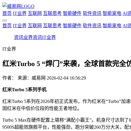
首页
IT业界
互联网
互联思考
智能硬件
软件资讯
智能家电
AI
首页
IT业界
互联网
互联思考
智能硬件
软件资讯
智能家电
AI
资讯
业界资讯
IT业界
IT业界
红米Turbo 5 “焊门”来袭，全球首款完全
作者：
来源：威易网
2026-02-04 16:56:29
红米Turbo 5系列手机
红米Turbo 5系列在2026年初正式发布，作为红米在“Turb
固红米在中低价位段的性能王者地位。
Turbo 5 Max在硬件配置上堪称“满配小霸王”。机身尺寸
9500S超能效旗舰平台，性能强劲，跑分突破260万分大关