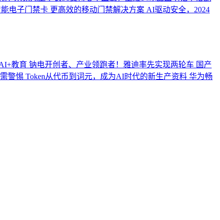
D智能电子门禁卡 更高效的移动门禁解决方案
AI驱动安全，2024
I+教育
钠电开创者、产业领跑者！雅迪率先实现两轮车
国产
需警惕
Token从代币到词元，成为AI时代的新生产资料
华为畅