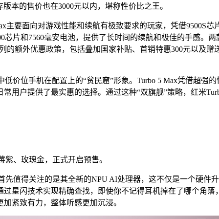
内存版本的售价也在3000元以内，堪称性价比之王。
 5 Max主要面向对游戏性能和续航有极致要求的玩家，凭借9500S
8500芯片和7560毫安电池，提供了长时间的续航和极佳的手
系列的额外优惠政策，包括叠加国家补贴、首销特惠300元以及赠
低价位手机在配置上的“贫民窟”形象。Turbo 5 Max凭借超强
用户提供了最实惠的选择。通过这种“双旗舰”策略，红米Tur
—冰莓紫、玫瑰金，正式开启预售。
提升。首先值得关注的是其全新的NPU AI处理器，这不仅是一个
通过星闪技术实现精确查找，即使你不记得耳机掉在了哪个角落
更加紧致有力，整体听感更加沉浸。