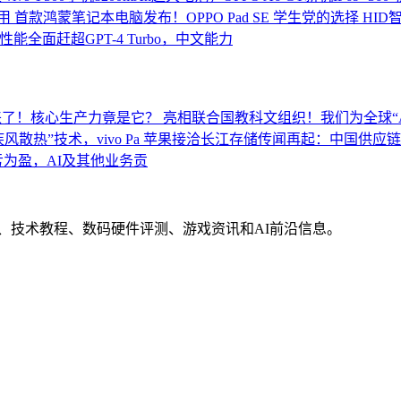
用
首款鸿蒙笔记本电脑发布！OPPO Pad SE 学生党的选择
HI
能全面赶超GPT-4 Turbo，中文能力
来了！核心生产力竟是它？
亮相联合国教科文组织！我们为全球“A
“疾风散热”技术，vivo Pa
苹果接洽长江存储传闻再起：中国供应链
亏为盈，AI及其他业务贡
界动态、技术教程、数码硬件评测、游戏资讯和AI前沿信息。