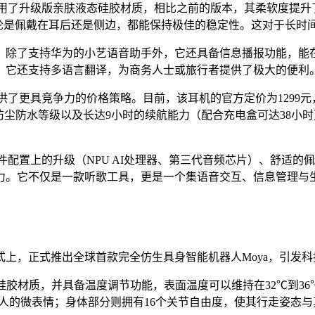
夫。它采用了升级版亲肤液态硅胶材质，相比之前的版本，其柔软度提
，无论是佩戴在耳后还是侧边，都能保持极佳的稳定性。这对于长
。除了支持华为的小艺语音助手外，它还具备信息播报功能，能
，它还支持多语言翻译，为商务人士或旅行者提供了极大的便利
时，提供了更具竞争力的价格策略。目前，该耳机的官方定价为1299
7防尘防水等级以及长达9小时的续航能力（配合充电盒可达38
在硬件配置上的升级（NPU AI处理器、第三代音频芯片）、舒适
力。它不仅是一款听歌工具，更是一个集语音交互、信息管理与
上，正式推出全球首款完全仿生具身智能机器人Moya，引发
端环保硅胶材质，并具备温度调节功能，表面温度可以维持在32℃到
真人的微表情；身体部分则拥有16个关节自由度，使其行走姿态与