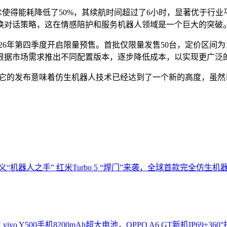
传动技术使得能耗降低了50%，其续航时间超过了6小时，显著优于行
换对话策略，这在情感陪护和服务机器人领域是一个巨大的突破
26年第四季度开启限量预售。首批仅限量发售50台，定价区间为
根据市场需求推出不同配置版本，逐步降低成本，以实现更广泛
。它的发布意味着仿生机器人技术已经达到了一个新的高度，虽
定义“机器人之手”
红米Turbo 5 “焊门”来袭，全球首款完全仿生机
性
vivo Y500手机8200mAh超大电池，OPPO A6 GT新机IP69+360