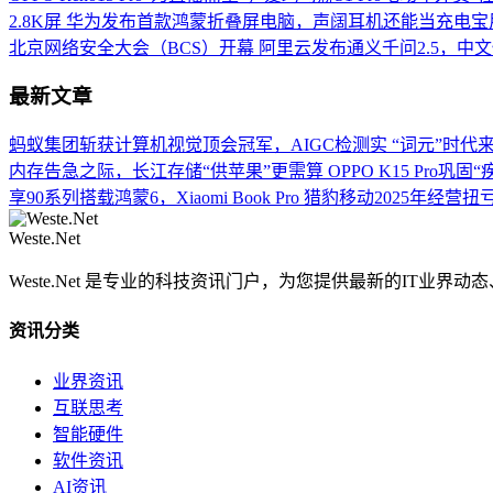
2.8K屏
华为发布首款鸿蒙折叠屏电脑，声阔耳机还能当充电宝
北京网络安全大会（BCS）开幕
阿里云发布通义千问2.5，中文性
最新文章
蚂蚁集团斩获计算机视觉顶会冠军，AIGC检测实
“词元”时代
内存告急之际，长江存储“供苹果”更需算
OPPO K15 Pro巩固
享90系列搭载鸿蒙6，Xiaomi Book Pro
猎豹移动2025年经营扭
Weste.Net
Weste.Net 是专业的科技资讯门户，为您提供最新的IT业
资讯分类
业界资讯
互联思考
智能硬件
软件资讯
AI资讯