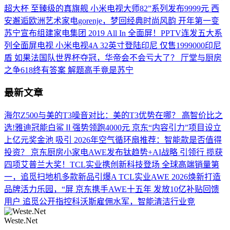
超大杯 至臻级的真旗舰 小米电视大师82”系列发布9999元
西
安邂逅欧洲艺术家电gorenje，梦回经典时尚风韵
开年第一变
苏宁宣布组建家电集团
2019 All In 全面屏！PPTV连发五大系
列全面屏电视
小米电视4A 32英寸登陆印尼 仅售1999000印尼
盾
如果法国队世界杯夺冠，华帝会不会亏大了？
厅堂与厨房
之争618终有答案 解题高手竟是苏宁
最新文章
海尔Z500与美的T3噪音对比：美的T3优势在哪？
高智价比之
选!雅迪冠能白鲨Ⅱ强势领跑4000元
京东“内容引力”项目设立
上亿元奖金池 吸引
2026年空气循环扇推荐：智能款是否值得
投资？
京东厨房小家电AWE发布钛趋势+AI战略 引领行
揽获
四项艾普兰大奖！TCL实业携创新科技登场
全球高端销量第
一，追觅扫地机多款新品引爆A
TCL实业AWE 2026焕新打造
品牌活力乐园，“屏
京东携手AWE十五年 发放10亿补贴回馈
用户
追觅公开指控科沃斯雇佣水军，智能清洁行业竞
Weste.Net