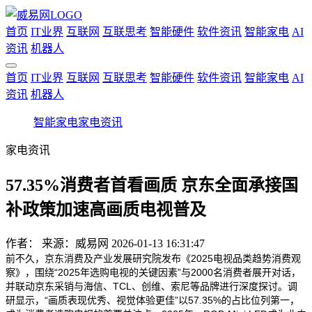
首页
IT业界
互联网
互联思考
智能硬件
软件资讯
智能家电
AI
资讯
机器人
首页
IT业界
互联网
互联思考
智能硬件
软件资讯
智能家电
AI
资讯
机器人
智能家电
家电资讯
家电资讯
57.35%消费者首看画质 京东全面承接国
补政策加速高画质电视普及
作者：
来源：威易网
2026-01-13 16:31:47
前不久，京东消费及产业发展研究院发布《2025电视品类趋势消费观
察》，围绕“2025年选购电视的关键因素”与2000名消费者展开对话，
并联动京东采销与海信、TCL、创维、索尼等品牌进行深度探讨。调
研显示，“画质表现优秀、视觉体验更佳”以57.35%的占比位列第一，