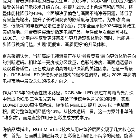
成为消费者选购电视的首要关注点。2025年，RGB-Mini LED成为业内
最受关注的显示技术升级方向。在提升20%以上色域面积的同时，将
整体能耗降低约43%，全面解决了偏色与画面不纯净等问题，降低了
有害蓝光输出，提升了长时间观影的舒适度与健康性。为推动“高画
质、低能耗”的电视产品走进更多家庭，京东全面承接2026年国补政策
实施落地。消费者购买活动指定电视产品，单件或单次至高可补贴
1500元，让用户在享受更好画质与更舒适观影体验的同时，也能进一
步降低换新门槛，实现“更便宜、画质更好”的升级体验。
京东采销认为，当前高端电视消费正在从“参数竞赛”转向更偏体验导向
的判断逻辑。相比单一亮度或分区数量，色彩纯净度、画面通透感以
及观看舒适性，正在成为影响高端用户决策的关键因素。在这一背景
下，RGB-Mini LED 凭借对光源结构的根本性调整，成为 2025 年高端
电视市场中最受关注的技术方向之一。
作为2025年的代表性技术路径，RGB-Mini LED 通过在每颗背光灯珠
中集成 R/G/B 三色发光芯片，突破了传统单色背光源的限制，实现
100%BT.2020原生高色域，较传统 MiniLED 提升 20% 以上色域面
积，同时整体能耗降低约43%。从技术逻辑上看，这一方案并非单纯
“堆参数”，而是直接作用于色彩生成方式本身。
海信品牌指出，RGB-Mini LED技术从用户体验层面实现了几大核心突
破：首先，在画质上彻底解决了色彩偏色和颜色不纯净的问题，能够