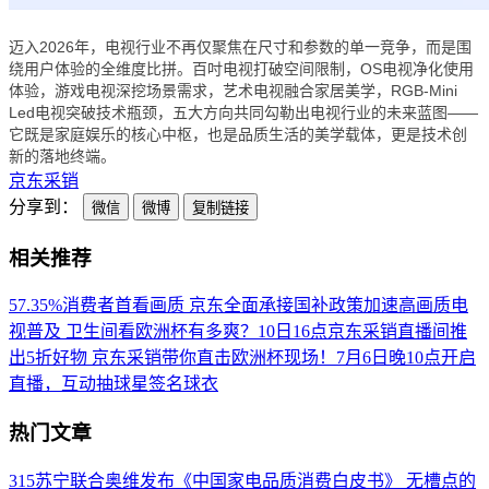
迈入2026年，电视行业不再仅聚焦在尺寸和参数的单一竞争，而是围
绕用户体验的全维度比拼。百吋电视打破空间限制，OS电视净化使用
体验，游戏电视深挖场景需求，艺术电视融合家居美学，RGB-Mini
Led电视突破技术瓶颈，五大方向共同勾勒出电视行业的未来蓝图——
它既是家庭娱乐的核心中枢，也是品质生活的美学载体，更是技术创
新的落地终端。
京东采销
分享到：
微信
微博
复制链接
相关推荐
57.35%消费者首看画质 京东全面承接国补政策加速高画质电
视普及
卫生间看欧洲杯有多爽？10日16点京东采销直播间推
出5折好物
京东采销带你直击欧洲杯现场！7月6日晚10点开启
直播，互动抽球星签名球衣
热门文章
315苏宁联合奥维发布《中国家电品质消费白皮书》
无槽点的