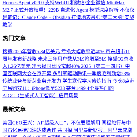
Hermes Agent v0.9.0 支持WebUI 和微信/企业微信
MiniMax
M2.7 正式开放权重！229B 自进化 Agent 模型深度解析
不仅仅
是笔记：Claude Code + Obsidian 打造地表最强“第二大脑”实战
教学
热门文章
搜狐2025年营收5.84亿美元 亏损大幅收窄近40%
京东超市11
周年发布新战略 未来三年用户数从3亿将增至5亿
搜狐Q2总收
入1.26亿美元 净亏损同比收窄超40%
2025（第二十四届）中
国互联网大会在京开幕
多引擎驱动腾讯一季度毛利劲增23%
传统业务与新芽业务齐发力
学生寒假学习修炼指南
今晚8点苏
宁易购双11：iPhone低至5238 茅台1499
4个最热门的
AIGC（生成式人工智能）应用场景
最新文章
美团CEO王兴：AI“超级入口”，不仅要理解用
同程旅行与中
国石化易捷加油达成合作 共同探
阿里最新财报：阿里云成增