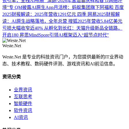
长引擎，全栈AI布局
“清朗·2026年营造喜庆祥和春节网络环
境”专
QM披露AI原生App月活榜：蚂蚁集团旗下阿福和
百度
2025财报解读：2025年营收1291亿元 四季
网易2025财报解
读：AI原生战略落地，全年总营
搜狐2025年营收5.84亿美元
亏损大幅收窄近40%
从孵化到长红：天猫升级新品全链路，
开启180
昇思MindSpore引领AI框架迈入“超节点时代”
Weste.Net
Weste.Net 是专业的科技资讯门户，为您提供最新的IT业界动
态、技术教程、数码硬件评测、游戏资讯和AI前沿信息。
资讯分类
业界资讯
互联思考
智能硬件
软件资讯
AI资讯