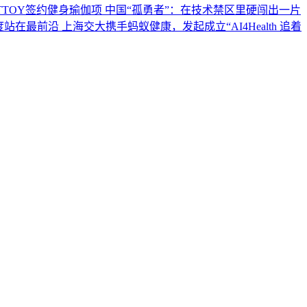
TTOY签约健身瑜伽项
中国“孤勇者”：在技术禁区里硬闯出一片
度站在最前沿
上海交大携手蚂蚁健康，发起成立“AI4Health
追着