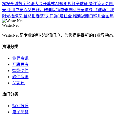
2026全球数字经济大会开幕式AI短剧视频全球征
关注流大会明
天
让用户安心又省钱，雅迪以钠电普惠回应全球绿
《谁动了我
阳光抢嫩芽 盒马把春茶“头口鲜”送往全
雅迪冠能白鲨Ⅱ全国热
Weste.Net
Weste.Net 是专业的科技资讯门户，为您提供最新的IT业
资讯分类
业界资讯
互联思考
智能硬件
软件资讯
AI资讯
热门分类
特别报道
电子商务