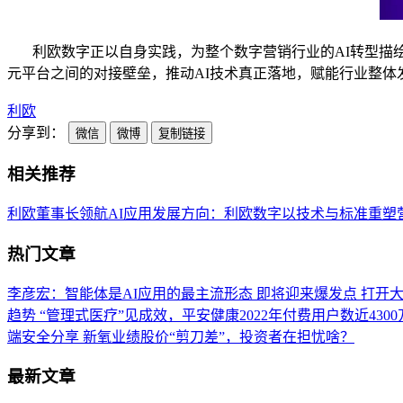
利欧数字正以自身实践，为整个数字营销行业的AI转型描绘
元平台之间的对接壁垒，推动AI技术真正落地，赋能行业整体
利欧
分享到：
微信
微博
复制链接
相关推荐
利欧董事长领航AI应用发展方向：利欧数字以技术与标准重塑
热门文章
李彦宏：智能体是AI应用的最主流形态 即将迎来爆发点
打开大
趋势
“管理式医疗”见成效，平安健康2022年付费用户数近430
端安全分享
新氧业绩股价“剪刀差”，投资者在担忧啥？
最新文章