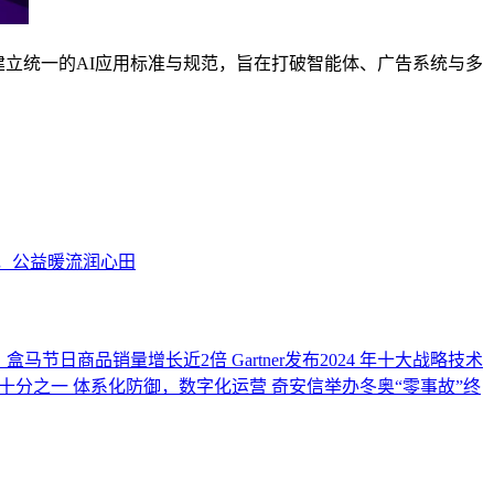
立统一的AI应用标准与规范，旨在打破智能体、广告系统与多
，公益暖流润心田
，盒马节日商品销量增长近2倍
Gartner发布2024 年十大战略技术
十分之一
体系化防御，数字化运营 奇安信举办冬奥“零事故”终