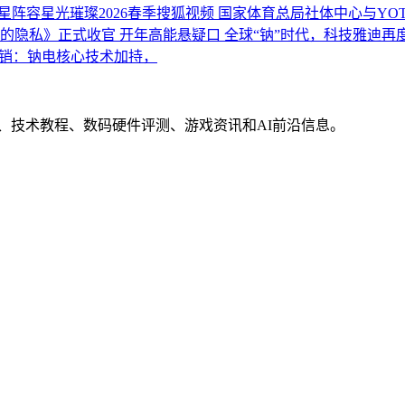
星阵容星光璀璨2026春季搜狐视频
国家体育总局社体中心与YO
的隐私》正式收官 开年高能悬疑口
全球“钠”时代，科技雅迪再
销：钠电核心技术加持，
界动态、技术教程、数码硬件评测、游戏资讯和AI前沿信息。