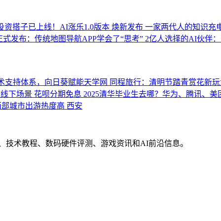
投资搭子已上线！AI涨乐1.0版本 焕新发布
一家两代人的知识充
5正式发布：传统地图导航APP学会了“思考”
2亿人选择的AI伙伴：
术支持体系，向日葵赋能天学网
同程旅行：清明节踏青赏花新玩
线下场景 花呗分期免息
2025清华毕业生去哪？华为、腾讯、美
部城市出游热度高 西安
界动态、技术教程、数码硬件评测、游戏资讯和AI前沿信息。