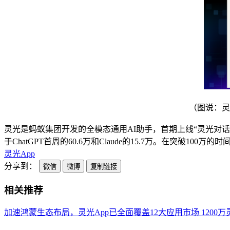
（图说：灵
灵光是蚂蚁集团开发的全模态通用AI助手，首期上线“灵光对话”
于ChatGPT首周的60.6万和Claude的15.7万。在突破100万
灵光App
分享到：
微信
微博
复制链接
相关推荐
加速鸿蒙生态布局，灵光App已全面覆盖12大应用市场
120