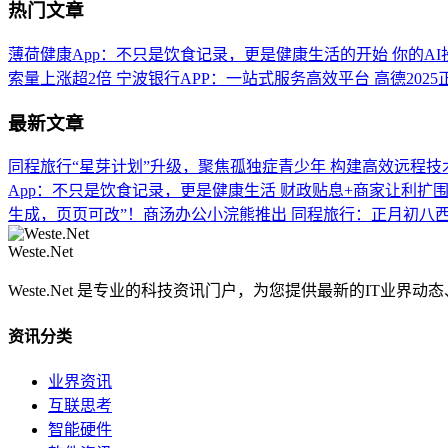
热门文章
薄荷健康App：不只是饮食记录，更是健康生活的开始
你的AI
索量上涨超2倍
宁波银行APP：一站式服务高效平台
高德202
最新文章
同程旅行“星芽计划”升级，聚焦孤独症青少年
构建高效远程技
App：不只是饮食记录，更是健康生活
财政贴息+商家让利扩围
生成，页页可改”！商汤办公小浣熊推出
同程旅行：正月初八西
Weste.Net
Weste.Net 是专业的科技资讯门户，为您提供最新的IT业
资讯分类
业界资讯
互联思考
智能硬件