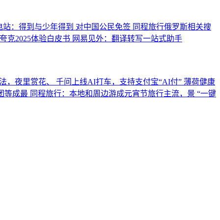
电站：得到与少年得到
对中国公民免签 同程旅行俄罗斯相关搜
夸克2025体验白皮书
网易见外：翻译转写一站式助手
法，夜里赏花、
千问上线AI打车，支持支付宝“AI付”
薄荷健康
团等成最
同程旅行：本地和周边游成元宵节旅行主流，景
“一键