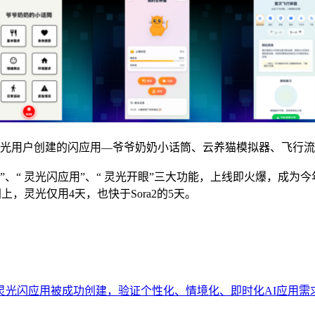
光用户创建的闪应用—爷爷奶奶小话筒、云养猫模拟器、飞行流
、“ 灵光闪应用”、“ 灵光开眼”三大功能，上线即火爆，成为今年
的时间上，灵光仅用4天，也快于Sora2的5天。
0万灵光闪应用被成功创建，验证个性化、情境化、即时化AI应用需